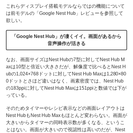
これらディスプレイ搭載モデルならではの機能について
は前モデルの「Google Nest Hub」レビューを参照して
欲しい。
「Google Nest Hub」が凄くイイ。画面があるから
音声操作が活きる
なお、画面サイズはNest Hubの7型に対してNest Hub M
axは10型と倍近い大きさだが、解像度で比べるとNest H
ubの1,024×768ドットに対してNest Hub Maxは1,280×80
0ドットとさほど違いはなく、画素密度では、Nest Hub
の183ppiに対してNest Hub Maxは151ppiと数値では下が
っている。
そのためタイマーやレシピ表示などの画面レイアウトは
Nest HubもNest Hub Maxもほとんど変わらない。画面が
大きいからタイマーの同時表示数が多くなる、というこ
とはない。画面が大きいので視認性は高いのだが、Nest