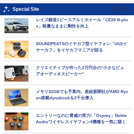
Special Site
レイズ鍛造1ピースアルミホイール「CE28 N-plu
s」軽量なままに剛性を向上
SOUNDPEATSのイヤカフ型イヤフォン「UU2イ
ヤーカフ」をイヤカフマニアが語る
クリエイティブが作った2万円台の“小さなピュ
アオーディオスピーカー”
メモリ32GBでも予算内。産経新聞社がAMD Ryz
en搭載dynabookを2千台導入
エントリーなのに脅威の実力!「Osprey」Noble 
Audioワイヤレスイヤフォン4機種を一気に聴く