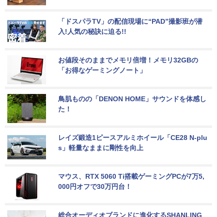
「ドスパラTV」の配信現場に“PAD”撮影班が潜
入!人気の秘訣に迫る!!
お値段そのままでメモリ倍増！メモリ32GBの
「お得なゲーミングノート」
鳥肌ものの「DENON HOME」サウンドを体感し
た！
レイズ鍛造1ピースアルミホイール「CE28 N-plu
s」軽量なままに剛性を向上
マウス、RTX 5060 Ti搭載ゲーミングPCが7万5,
000円オフで30万円台！
総合オーディオブランドに進化するSHANLING