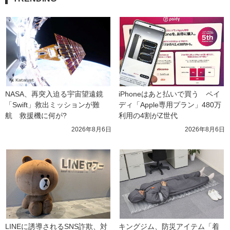
NASA、再突入迫る宇宙望遠鏡
iPhoneはあと払いで買う　ペイ
「Swift」救出ミッションが難
ディ「Apple専用プラン」480万
航　救援機に何が?
利用の4割がZ世代
2026年8月6日
2026年8月6日
LINEに誘導されるSNS詐欺、対
キングジム、防災アイテム「着