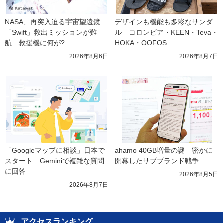
NASA、再突入迫る宇宙望遠鏡
デザインも機能も多彩なサンダ
「Swift」救出ミッションが難
ル　コロンビア・KEEN・Teva・
航　救援機に何が?
HOKA・OOFOS
2026年8月6日
2026年8月7日
「Googleマップに相談」日本で
ahamo 40GB増量の謎　密かに
スタート　Geminiで複雑な質問
開幕したサブブランド戦争
に回答
2026年8月5日
2026年8月7日
アクセスランキング