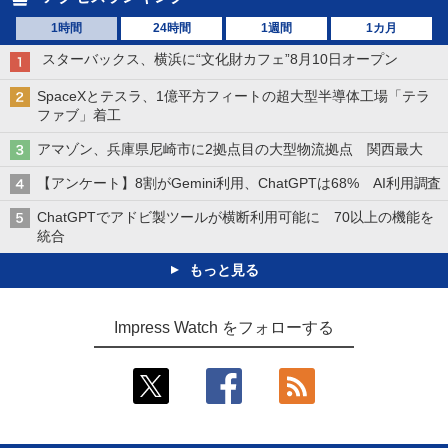
1時間
24時間
1週間
1カ月
スターバックス、横浜に“文化財カフェ”8月10日オープン
SpaceXとテスラ、1億平方フィートの超大型半導体工場「テラ
ファブ」着工
アマゾン、兵庫県尼崎市に2拠点目の大型物流拠点 関西最大
【アンケート】8割がGemini利用、ChatGPTは68% AI利用調査
ChatGPTでアドビ製ツールが横断利用可能に 70以上の機能を
統合
もっと見る
Impress Watch をフォローする