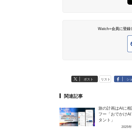
Watch+会員に
ポスト
リスト
シ
関連記事
旅の計画はAIに
フー「おでかけA
タント」
2025