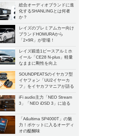
総合オーディオブランドに進
化するSHANLINGとは何者
か？
レイズのプレミアムカー向け
ブランドHOMURAから
「2×9R」が登場！
レイズ鍛造1ピースアルミホ
イール「CE28 N-plus」軽量
なままに剛性を向上
SOUNDPEATSのイヤカフ型
イヤフォン「UU2イヤーカ
フ」をイヤカフマニアが語る
iFi audio主力「NEO Stream
3」「NEO iDSD 3」に迫る
「A&ultima SP4000T」の魅
力！ポケットに入るオーディ
オの醍醐味