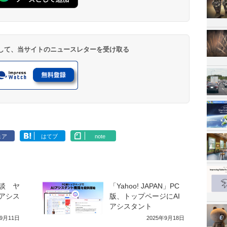
登録して、当サイトのニュースレターを受け取る
ェア
はてブ
note
相談 ヤ
「Yahoo! JAPAN」PC
Iアシス
版、トップページにAI
アシスタント
年9月11日
2025年9月18日