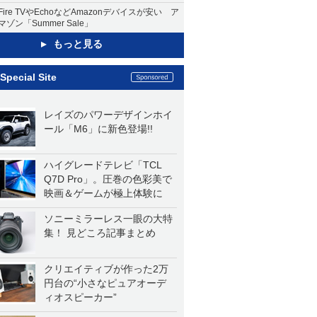
Fire TVやEchoなどAmazonデバイスが安い ア
マゾン「Summer Sale」
もっと見る
Special Site
レイズのパワーデザインホイ
ール「M6」に新色登場!!
ハイグレードテレビ「TCL
Q7D Pro」。圧巻の色彩美で
映画＆ゲームが極上体験に
ソニーミラーレス一眼の大特
集！ 見どころ記事まとめ
クリエイティブが作った2万
円台の“小さなピュアオーデ
ィオスピーカー”