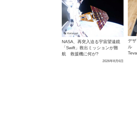
デザ
NASA、再突入迫る宇宙望遠鏡
ル 
「Swift」救出ミッションが難
Tev
航 救援機に何が?
2026年8月6日