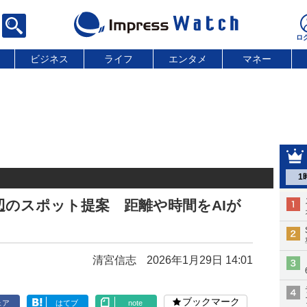
ビジネス
ライフ
エンタメ
マネー
1
周辺のスポット提案 距離や時間をAIが
清宮信志
2026年1月29日 14:01
ブックマーク
ェア
はてブ
note