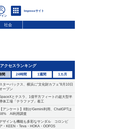
社会
アクセスランキング
時間
24時間
1週間
1カ月
スターバックス、横浜に“文化財カフェ”8月10日
オープン
SpaceXとテスラ、1億平方フィートの超大型半
導体工場「テラファブ」着工
【アンケート】8割がGemini利用、ChatGPTは
68% AI利用調査
デザインも機能も多彩なサンダル コロンビ
ア・KEEN・Teva・HOKA・OOFOS