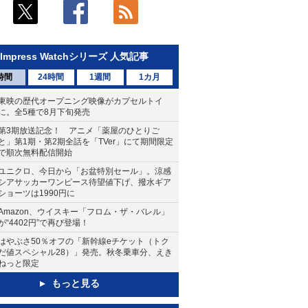
Impress Watchシリーズ 人気記事
時間
24時間
1週間
1カ月
東映の歴代オープニング映像がカプセルトイ
に。全5種で8月下旬発売
第3期放送記念！ アニメ「薬屋のひとりご
と」第1期・第2期全話を「TVer」にて期間限定
で順次無料配信開始
ユニクロ、今日から「お盆特別セール」。涼感
シアサッカーワンピース待望値下げ、撥水ギア
ショーツは1990円に
Amazon、ウイスキー「フロム・ザ・バレル」
が“4402円”で再び登場！
はやぶさ50％オフの「新幹線eチケット（トク
だ値スペシャル28）」発売。秋冬乗車分、えき
ねっと限定
もっと見る