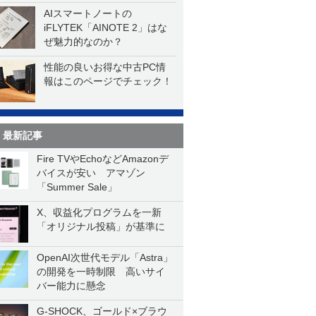
AIスマートノートの
iFLYTEK「AINOTE 2」はな
ぜ魅力的なのか？
性能の良いお得な中古PC情
報はこのページでチェック！
最新記事
Fire TVやEchoなどAmazonデ
バイスが安い アマゾン
「Summer Sale」
X、収益化プログラムを一新
「オリジナル投稿」が基準に
OpenAI次世代モデル「Astra」
の開発を一時制限 高いサイ
バー能力に懸念
G-SHOCK、ゴールド×ブラウ