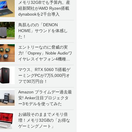
メモリ32GBでも予算内。産
経新聞社がAMD Ryzen搭載
dynabookを2千台導入
鳥肌ものの「DENON
HOME」サウンドを体感し
た！
エントリーなのに脅威の実
力!「Osprey」Noble Audioワ
イヤレスイヤフォン4機種を
一気に聴く
マウス、RTX 5060 Ti搭載ゲ
ーミングPCが7万5,000円オ
フで30万円台！
Amazon プライムデー過去最
安! Anker注目プロジェクタ
ー3モデルを使ってみた
お値段そのままでメモリ倍
増！メモリ32GBの「お得な
ゲーミングノート」