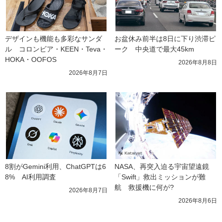
デザインも機能も多彩なサンダ
お盆休み前半は8日に下り渋滞ピ
ル　コロンビア・KEEN・Teva・
ーク　中央道で最大45km
HOKA・OOFOS
2026年8月8日
2026年8月7日
8割がGemini利用、ChatGPTは6
NASA、再突入迫る宇宙望遠鏡
8%　AI利用調査
「Swift」救出ミッションが難
航　救援機に何が?
2026年8月7日
2026年8月6日