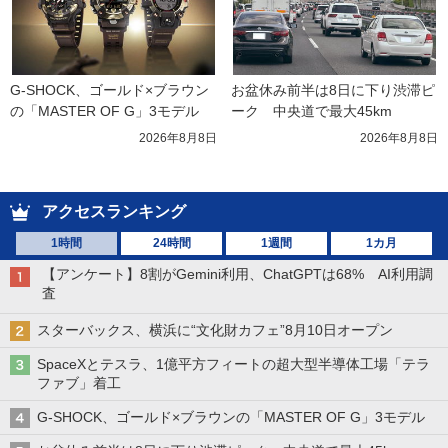
G-SHOCK、ゴールド×ブラウン
お盆休み前半は8日に下り渋滞ピ
の「MASTER OF G」3モデル
ーク　中央道で最大45km
2026年8月8日
2026年8月8日
アクセスランキング
1時間
24時間
1週間
1カ月
【アンケート】8割がGemini利用、ChatGPTは68% AI利用調
査
スターバックス、横浜に“文化財カフェ”8月10日オープン
SpaceXとテスラ、1億平方フィートの超大型半導体工場「テラ
ファブ」着工
G-SHOCK、ゴールド×ブラウンの「MASTER OF G」3モデル