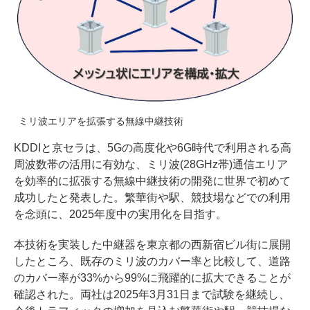
ミリ波エリアを拡張する無線中継技術
KDDIと京セラは、5Gの高度化や6G時代で利用される高
周波数帯の活用に有効な、ミリ波(28GHz帯)通信エリア
を効率的に拡張する無線中継技術の開発に世界で初めて
成功したと発表した。繁華街や駅、競技場などでの利用
を念頭に、2025年度中の実用化を目指す。
本技術を実装した中継器を東京都の西新宿ビル街に展開
したところ、既存のミリ波のカバー率と比較して、道路
のカバー率が33%から99%に飛躍的に拡大できることが
確認された。両社は2025年3月31日まで試験を継続し、