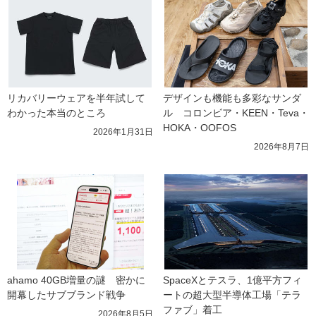
リカバリーウェアを半年試して
デザインも機能も多彩なサンダ
わかった本当のところ
ル　コロンビア・KEEN・Teva・
HOKA・OOFOS
2026年1月31日
2026年8月7日
ahamo 40GB増量の謎　密かに
SpaceXとテスラ、1億平方フィ
開幕したサブブランド戦争
ートの超大型半導体工場「テラ
ファブ」着工
2026年8月5日