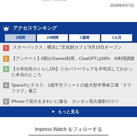
2026年8月7日
アクセスランキング
1時間
24時間
1週間
1カ月
スターバックス、横浜に“文化財カフェ”8月10日オープン
【アンケート】8割がGemini利用、ChatGPTは68% AI利用調査
【小寺信良のくらしDX】リカバリーウェアを半年試してわかっ
た本当のところ
SpaceXとテスラ、1億平方フィートの超大型半導体工場「テラ
ファブ」着工
iPhoneで花火をきれいに撮る カンタン花火撮影のコツ
もっと見る
Impress Watch をフォローする