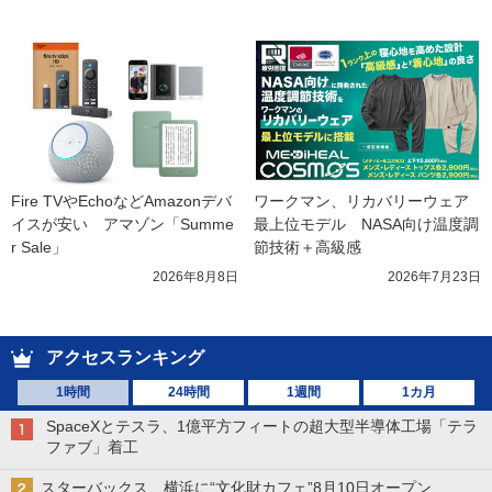
Fire TVやEchoなどAmazonデバ
ワークマン、リカバリーウェア
イスが安い　アマゾン「Summe
最上位モデル　NASA向け温度調
r Sale」
節技術＋高級感
2026年8月8日
2026年7月23日
アクセスランキング
1時間
24時間
1週間
1カ月
SpaceXとテスラ、1億平方フィートの超大型半導体工場「テラ
ファブ」着工
スターバックス、横浜に“文化財カフェ”8月10日オープン