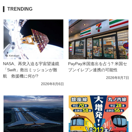
TRENDING
NASA、再突入迫る宇宙望遠鏡
PayPay米国進出を占う? 米国セ
「Swift」救出ミッションが難
ブンイレブン連携の可能性
航　救援機に何が?
2026年8月7日
2026年8月6日