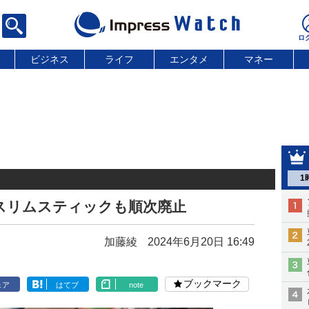
ビジネス
ライフ
エンタメ
マネー
1
了 スリムスティックも順次廃止
加藤綾
2024年6月20日 16:49
ブックマーク
ェア
はてブ
note