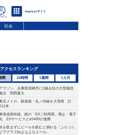
社会
アクセスランキング
時間
24時間
1週間
1カ月
アマゾン、兵庫県尼崎市に2拠点目の大型物流
拠点 関西最大
東京メトロ、銀座線・丸ノ内線を大増発 計
212本
東海道新幹線、紙の「EXご利用票」廃止・電子
化 EXサービスとe5489が連携
水を飲まずにビールを飲むと倒れる「ふらつく
ビアグラスbyよなよなエール」