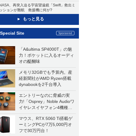
NASA、再突入迫る宇宙望遠鏡「Swift」救出ミ
ッションが難航 救援機に何が?
もっと見る
Special Site
「A&ultima SP4000T」の魅
力！ポケットに入るオーディ
オの醍醐味
メモリ32GBでも予算内。産
経新聞社がAMD Ryzen搭載
dynabookを2千台導入
エントリーなのに脅威の実
力!「Osprey」Noble Audioワ
イヤレスイヤフォン4機種を
一気に聴く
マウス、RTX 5060 Ti搭載ゲ
ーミングPCが7万5,000円オ
フで30万円台！