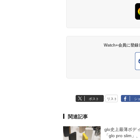
Watch+会員に
ポスト
リスト
シ
関連記事
glo史上最薄ボデ
「glo pro slim