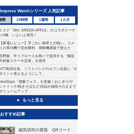
Impress Watchシリーズ 人気記事
時間
24時間
1週間
1カ月
ミスド「Mrs. GREEN APPLE」のコラボドーナ
ツ4種、いよいよ発売！
【家電レビュー】手ごわい雑草との戦い、コメ
リの草刈機で完全勝利 掃除機感覚で使えた
吉野家、牛リブロースを熱々で提供する「極旨
牛鉄板ステーキ定食」を発売
NTT島田社長、ソフトバンクのセブン出資に「d
ポイント使えるようにして」
NewDays「増量フェス」を実施！おにぎり/サ
ンドイッチ/焼きそばなど16品が値段そのままで
ボリュームアップ
もっと見る
おすすめ記事
磁気切符の黄昏 QRコード