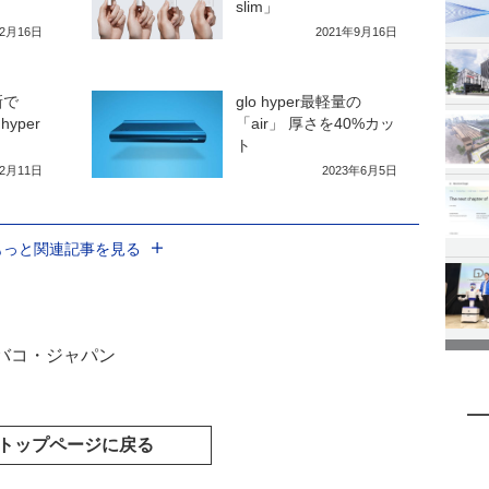
slim」
12月16日
2021年9月16日
新で
glo hyper最軽量の
yper
「air」 厚さを40%カッ
ト
12月11日
2023年6月5日
もっと関連記事を見る
バコ・ジャパン
トップページに戻る