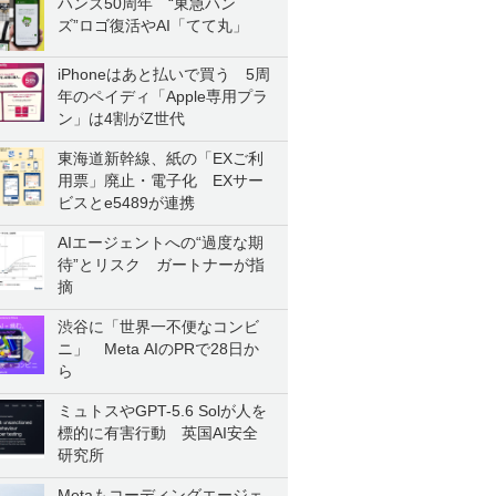
ハンズ50周年 “東急ハン
ズ”ロゴ復活やAI「てて丸」
iPhoneはあと払いで買う 5周
年のペイディ「Apple専用プラ
ン」は4割がZ世代
東海道新幹線、紙の「EXご利
用票」廃止・電子化 EXサー
ビスとe5489が連携
AIエージェントへの“過度な期
待”とリスク ガートナーが指
摘
渋谷に「世界一不便なコンビ
ニ」 Meta AIのPRで28日か
ら
ミュトスやGPT-5.6 Solが人を
標的に有害行動 英国AI安全
研究所
Metaもコーディングエージェ