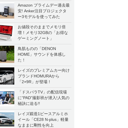
Amazon プライムデー過去最
安! Anker注目プロジェクタ
ー3モデルを使ってみた
お値段そのままでメモリ倍
増！メモリ32GBの「お得な
ゲーミングノート」
鳥肌ものの「DENON
HOME」サウンドを体感し
た！
レイズのプレミアムカー向け
ブランドHOMURAから
「2×9R」が登場！
「ドスパラTV」の配信現場
に“PAD”撮影班が潜入!人気の
秘訣に迫る!!
レイズ鍛造1ピースアルミホ
イール「CE28 N-plus」軽量
なままに剛性を向上