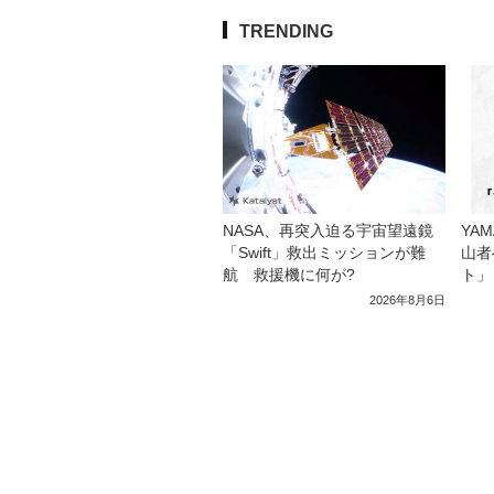
TRENDING
NASA、再突入迫る宇宙望遠鏡
YA
「Swift」救出ミッションが難
山者
航 救援機に何が?
ト」
2026年8月6日