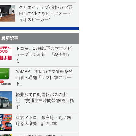
クリエイティブが作った2万
円台の“小さなピュアオーデ
ィオスピーカー”
最新記事
ドコモ、15歳以下スマホデビ
ュープラン刷新 「親子割」
も
YAMAP、周辺のクマ情報を登
山者へ通知「クマ目撃アラー
ト」
軽井沢で自動運転バスの実
証 “交通空白時間帯”解消目指
す
東京メトロ、銀座線・丸ノ内
線を大増発 計212本