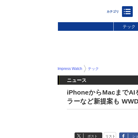
テック
Impress Watch
テック
ニュース
iPhoneからMacまで
ラーなど新提案も WWDC
ポスト
リスト
シ