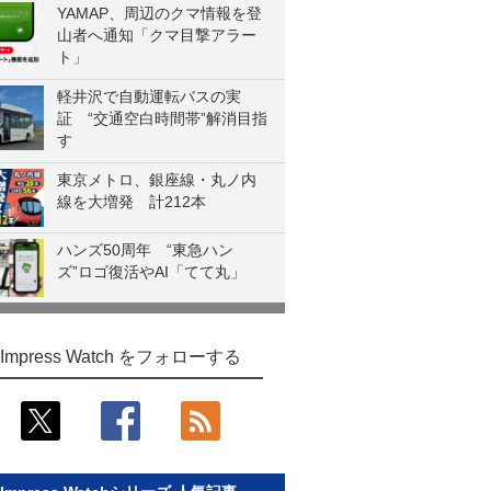
YAMAP、周辺のクマ情報を登
山者へ通知「クマ目撃アラー
ト」
軽井沢で自動運転バスの実
証 “交通空白時間帯”解消目指
す
東京メトロ、銀座線・丸ノ内
線を大増発 計212本
ハンズ50周年 “東急ハン
ズ”ロゴ復活やAI「てて丸」
Impress Watch をフォローする