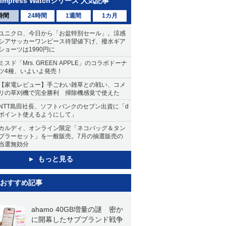
Impress Watchシリーズ 人気記事
時間
24時間
1週間
1カ月
ユニクロ、今日から「お盆特別セール」。涼感
シアサッカーワンピース待望値下げ、撥水ギア
ショーツは1990円に
ミスド「Mrs. GREEN APPLE」のコラボドーナ
ツ4種、いよいよ発売！
【家電レビュー】手ごわい雑草との戦い、コメ
リの草刈機で完全勝利 掃除機感覚で使えた
NTT島田社長、ソフトバンクのセブン出資に「d
ポイント使えるようにして」
カルディ、オンライン限定「ネコバッグ＆タン
ブラーセット」を一般販売。7月の抽選販売の
当選無効分
もっと見る
おすすめ記事
ahamo 40GB増量の謎 密か
に開幕したサブブランド戦争