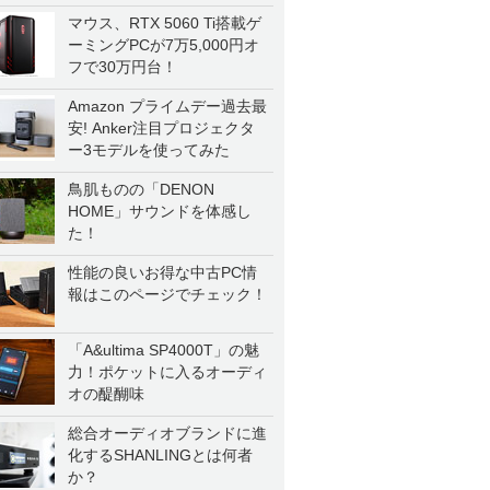
マウス、RTX 5060 Ti搭載ゲ
ーミングPCが7万5,000円オ
フで30万円台！
Amazon プライムデー過去最
安! Anker注目プロジェクタ
ー3モデルを使ってみた
鳥肌ものの「DENON
HOME」サウンドを体感し
た！
性能の良いお得な中古PC情
報はこのページでチェック！
「A&ultima SP4000T」の魅
力！ポケットに入るオーディ
オの醍醐味
総合オーディオブランドに進
化するSHANLINGとは何者
か？