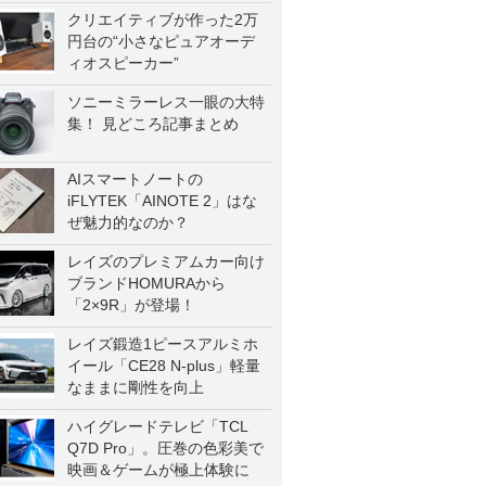
クリエイティブが作った2万
円台の“小さなピュアオーデ
ィオスピーカー”
ソニーミラーレス一眼の大特
集！ 見どころ記事まとめ
AIスマートノートの
iFLYTEK「AINOTE 2」はな
ぜ魅力的なのか？
レイズのプレミアムカー向け
ブランドHOMURAから
「2×9R」が登場！
レイズ鍛造1ピースアルミホ
イール「CE28 N-plus」軽量
なままに剛性を向上
ハイグレードテレビ「TCL
Q7D Pro」。圧巻の色彩美で
映画＆ゲームが極上体験に