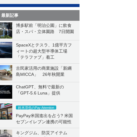
最新記事
博多駅前「明治公園」に飲食
店・スパ・立体園路 7日開園
SpaceXとテスラ、1億平方フ
ィートの超大型半導体工場
「テラファブ」着工
古民家活用の商業施設「新綱
島MICCA」 26年秋開業
ChatGPT、無料で最新の
「GPT-5.6 Luna」提供
鈴木淳也のPay Attention
PayPay米国進出を占う? 米国
セブンイレブン連携の可能性
キングジム、防災アイテム