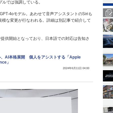
プルでは強調している。
GPT-4oモデル。あわせて音声アシスタントのSiriも
大規模な変更が行なわれる。詳細は別記事で紹介して
”で提供開始となっており、日本語での対応は告知さ
、AI本格展開 個人をアシストする「Apple
gence」
2024年6月11日 04:00