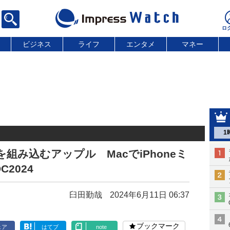
ビジネス
ライフ
エンタメ
マネー
1
AIを組み込むアップル MacでiPhoneミ
2024
臼田勤哉
2024年6月11日 06:37
ブックマーク
ェア
はてブ
note