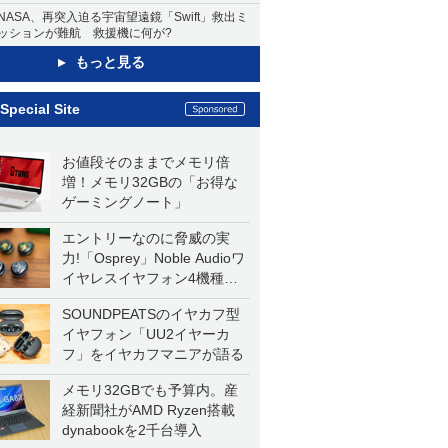
NASA、再突入迫る宇宙望遠鏡「Swift」救出ミ
ッションが難航 救援機に何が?
もっと見る
Special Site
お値段そのままでメモリ倍
増！メモリ32GBの「お得な
ゲーミングノート」
エントリーなのに脅威の実
力!「Osprey」Noble Audioワ
イヤレスイヤフォン4機種を
一気に聴く
SOUNDPEATSのイヤカフ型
イヤフォン「UU2イヤーカ
フ」をイヤカフマニアが語る
メモリ32GBでも予算内。産
経新聞社がAMD Ryzen搭載
dynabookを2千台導入