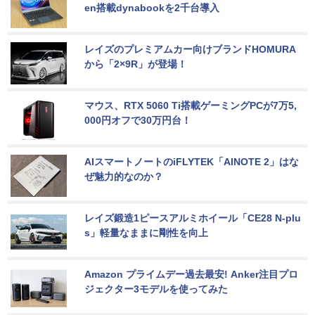
en搭載dynabookを2千台導入
レイズのプレミアムカー向けブランドHOMURA
から「2×9R」が登場！
マウス、RTX 5060 Ti搭載ゲーミングPCが7万5,
000円オフで30万円台！
AIスマートノートのiFLYTEK「AINOTE 2」はな
ぜ魅力的なのか？
レイズ鍛造1ピースアルミホイール「CE28 N-plu
s」軽量なままに剛性を向上
Amazon プライムデー過去最安! Anker注目プロ
ジェクター3モデルを使ってみた