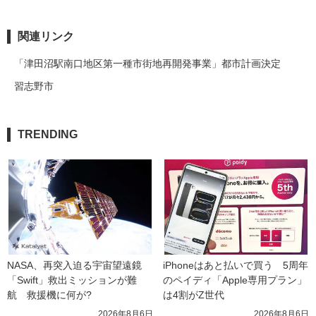
関連リンク
「津田沼駅南口地区第一種市街地再開発事業」都市計画決定
習志野市
TRENDING
NASA、再突入迫る宇宙望遠鏡
iPhoneはあと払いで買う　5周年
「Swift」救出ミッションが難
のペイディ「Apple専用プラン」
航　救援機に何が?
は4割がZ世代
2026年8月6日
2026年8月6日