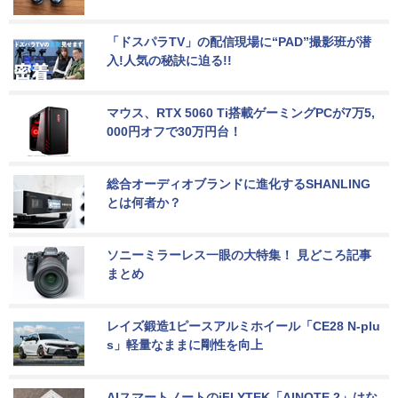
「ドスパラTV」の配信現場に“PAD”撮影班が潜
入!人気の秘訣に迫る!!
マウス、RTX 5060 Ti搭載ゲーミングPCが7万5,
000円オフで30万円台！
総合オーディオブランドに進化するSHANLING
とは何者か？
ソニーミラーレス一眼の大特集！ 見どころ記事
まとめ
レイズ鍛造1ピースアルミホイール「CE28 N-plu
s」軽量なままに剛性を向上
AIスマートノートのiFLYTEK「AINOTE 2」はな