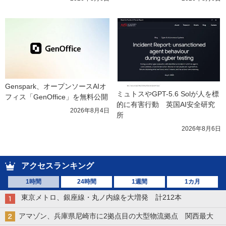
Genspark、オープンソースAIオ
ミュトスやGPT-5.6 Solが人を標
フィス「GenOffice」を無料公開
的に有害行動　英国AI安全研究
2026年8月4日
所
2026年8月6日
アクセスランキング
1時間
24時間
1週間
1カ月
東京メトロ、銀座線・丸ノ内線を大増発 計212本
アマゾン、兵庫県尼崎市に2拠点目の大型物流拠点 関西最大