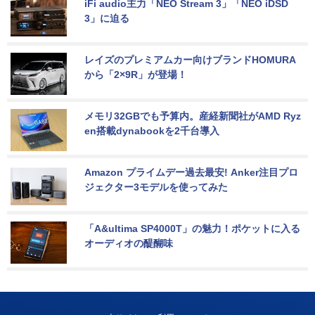
iFi audio主力「NEO Stream 3」「NEO iDSD 
3」に迫る
レイズのプレミアムカー向けブランドHOMURA
から「2×9R」が登場！
メモリ32GBでも予算内。産経新聞社がAMD Ryz
en搭載dynabookを2千台導入
Amazon プライムデー過去最安! Anker注目プロ
ジェクター3モデルを使ってみた
「A&ultima SP4000T」の魅力！ポケットに入る
オーディオの醍醐味