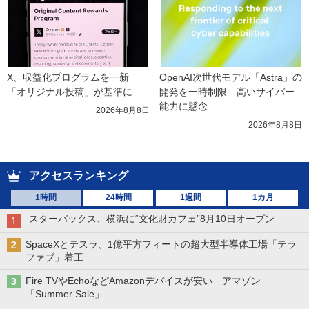
X、収益化プログラムを一新　
OpenAI次世代モデル「Astra」の
「オリジナル投稿」が基準に
開発を一時制限　高いサイバー
能力に懸念
2026年8月8日
2026年8月8日
アクセスランキング
1時間
24時間
1週間
1カ月
スターバックス、横浜に“文化財カフェ”8月10日オープン
SpaceXとテスラ、1億平方フィートの超大型半導体工場「テラ
ファブ」着工
Fire TVやEchoなどAmazonデバイスが安い アマゾン
「Summer Sale」