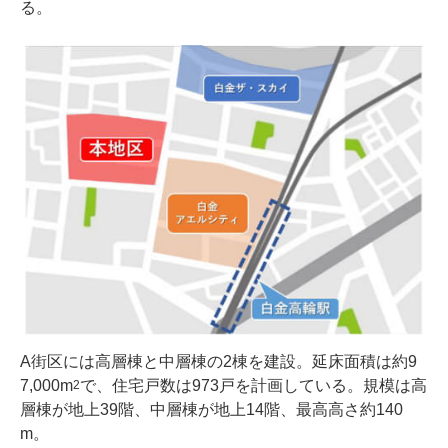
る。
A街区には高層棟と中層棟の2棟を建設。延床面積は約9
7,000m
で、住宅戸数は973戸を計画している。規模は高
2
層棟が地上39階、中層棟が地上14階、最高高さ約140
m。