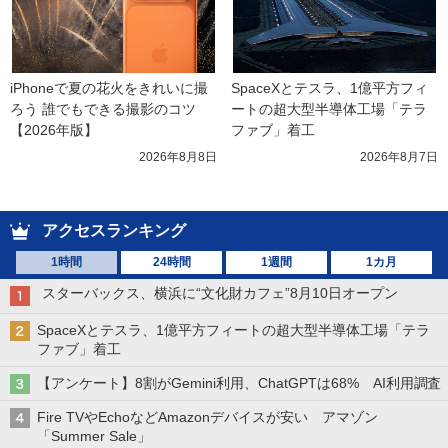
iPhoneで夏の花火をきれいに撮
SpaceXとテスラ、1億平方フィ
ろう 誰でもできる撮影のコツ
ートの超大型半導体工場「テラ
【2026年版】
ファブ」着工
2026年8月8日
2026年8月7日
アクセスランキング
1時間
24時間
1週間
1カ月
スターバックス、横浜に“文化財カフェ”8月10日オープン
SpaceXとテスラ、1億平方フィートの超大型半導体工場「テラ
ファブ」着工
【アンケート】8割がGemini利用、ChatGPTは68% AI利用調査
Fire TVやEchoなどAmazonデバイスが安い アマゾン
「Summer Sale」