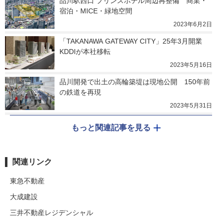
品川駅西口 プリンスホテル周辺再整備　商業・
宿泊・MICE・緑地空間
2023年6月2日
「TAKANAWA GATEWAY CITY」25年3月開業　
KDDIが本社移転
2023年5月16日
品川開発で出土の高輪築堤は現地公開　150年前
の鉄道を再現
2023年5月31日
もっと関連記事を見る
関連リンク
東急不動産
大成建設
三井不動産レジデンシャル