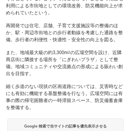
利用による市街地としての環境改善、防災機能向上が求
められていたという。
再開発では住宅、店舗、子育て支援施設等の整備のほ
か、駅・周辺市街地との歩行者動線を考慮した通路を整
備。歩行者の利便性・快適性・安全性の向上を図る。
また、地域最大級の約3,300m
の広場空間を設け、近隣
2
商店街に隣接する場所を「にぎわいプラザ」として整
備。地域コミュニティや交流拠点の形成による賑わい創
出を目指す。
細く歩道のない現状の区画道路については、災害時など
にも有効に機能する基盤整備を行なう。広場空間には有
事の際の帰宅困難者の一時滞留スペース、防災備蓄倉庫
を整備する。
Google 検索で当サイトの記事を優先表示させる