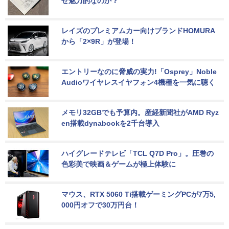
ぜ魅力的なのか？
レイズのプレミアムカー向けブランドHOMURA
から「2×9R」が登場！
エントリーなのに脅威の実力!「Osprey」Noble 
Audioワイヤレスイヤフォン4機種を一気に聴く
メモリ32GBでも予算内。産経新聞社がAMD Ryz
en搭載dynabookを2千台導入
ハイグレードテレビ「TCL Q7D Pro」。圧巻の
色彩美で映画＆ゲームが極上体験に
マウス、RTX 5060 Ti搭載ゲーミングPCが7万5,
000円オフで30万円台！