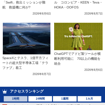
「Swift」救出ミッションが難
ル　コロンビア・KEEN・Teva・
航　救援機に何が?
HOKA・OOFOS
2026年8月6日
2026年8月7日
ChatGPTでアドビ製ツールが横
SpaceXとテスラ、1億平方フィ
断利用可能に　70以上の機能を
ートの超大型半導体工場「テラ
統合
ファブ」着工
2026年8月6日
2026年8月7日
アクセスランキング
1時間
24時間
1週間
1カ月