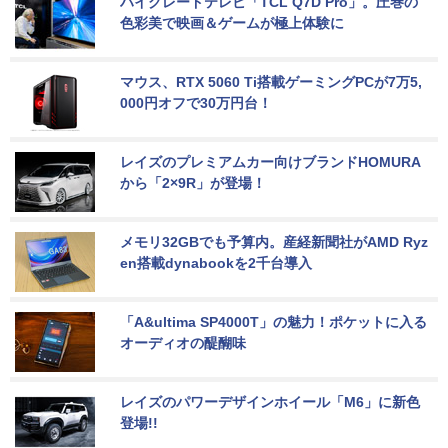
ハイグレードテレビ「TCL Q7D Pro」。圧巻の
色彩美で映画＆ゲームが極上体験に
マウス、RTX 5060 Ti搭載ゲーミングPCが7万5,
000円オフで30万円台！
レイズのプレミアムカー向けブランドHOMURA
から「2×9R」が登場！
メモリ32GBでも予算内。産経新聞社がAMD Ryz
en搭載dynabookを2千台導入
「A&ultima SP4000T」の魅力！ポケットに入る
オーディオの醍醐味
レイズのパワーデザインホイール「M6」に新色
登場!!