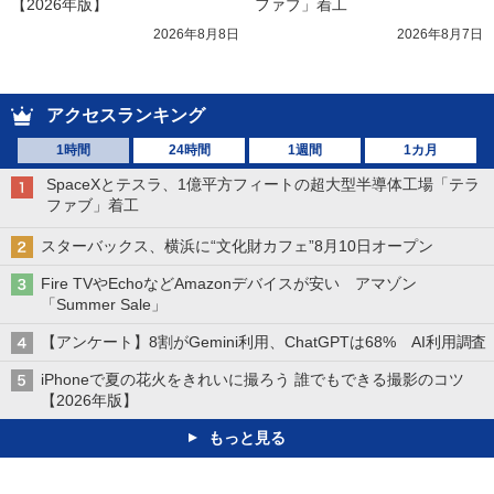
【2026年版】
ファブ」着工
2026年8月8日
2026年8月7日
アクセスランキング
1時間
24時間
1週間
1カ月
SpaceXとテスラ、1億平方フィートの超大型半導体工場「テラ
ファブ」着工
スターバックス、横浜に“文化財カフェ”8月10日オープン
Fire TVやEchoなどAmazonデバイスが安い アマゾン
「Summer Sale」
【アンケート】8割がGemini利用、ChatGPTは68% AI利用調査
iPhoneで夏の花火をきれいに撮ろう 誰でもできる撮影のコツ
【2026年版】
もっと見る