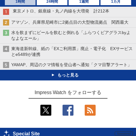
1時間
24時間
1週間
1カ月
東京メトロ、銀座線・丸ノ内線を大増発 計212本
アマゾン、兵庫県尼崎市に2拠点目の大型物流拠点 関西最大
水を飲まずにビールを飲むと倒れる「ふらつくビアグラスbyよ
なよなエール」
東海道新幹線、紙の「EXご利用票」廃止・電子化 EXサービス
とe5489が連携
YAMAP、周辺のクマ情報を登山者へ通知「クマ目撃アラート」
もっと見る
Impress Watch をフォローする
Special Site