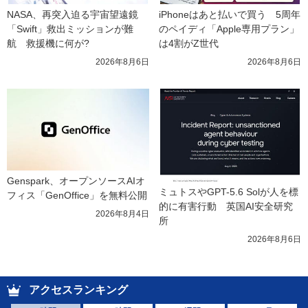
NASA、再突入迫る宇宙望遠鏡
iPhoneはあと払いで買う　5周年
「Swift」救出ミッションが難
のペイディ「Apple専用プラン」
航　救援機に何が?
は4割がZ世代
2026年8月6日
2026年8月6日
Genspark、オープンソースAIオ
ミュトスやGPT-5.6 Solが人を標
フィス「GenOffice」を無料公開
的に有害行動　英国AI安全研究
2026年8月4日
所
2026年8月6日
アクセスランキング