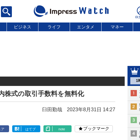
ビジネス
ライフ
エンタメ
マネー
1
国内株式の取引手数料を無料化
臼田勤哉
2023年8月31日 14:27
ブックマーク
ェア
はてブ
note