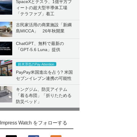
SpaceXとテスラ、1億平方フ
ィートの超大型半導体工場
「テラファブ」着工
古民家活用の商業施設「新綱
島MICCA」 26年秋開業
ChatGPT、無料で最新の
「GPT-5.6 Luna」提供
鈴木淳也のPay Attention
PayPay米国進出を占う? 米国
セブンイレブン連携の可能性
キングジム、防災アイテム
「着る布団」「折りたためる
防災ベッド」
Impress Watch をフォローする