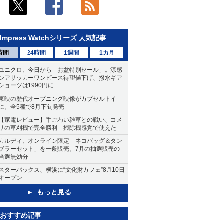
Impress Watchシリーズ 人気記事
時間
24時間
1週間
1カ月
ユニクロ、今日から「お盆特別セール」。涼感
シアサッカーワンピース待望値下げ、撥水ギア
ショーツは1990円に
東映の歴代オープニング映像がカプセルトイ
に。全5種で8月下旬発売
【家電レビュー】手ごわい雑草との戦い、コメ
リの草刈機で完全勝利 掃除機感覚で使えた
カルディ、オンライン限定「ネコバッグ＆タン
ブラーセット」を一般販売。7月の抽選販売の
当選無効分
スターバックス、横浜に“文化財カフェ”8月10日
オープン
もっと見る
おすすめ記事