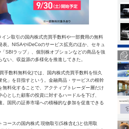
ンライン取引の国内株式売買手数料や一部費用の無料
表。NISAやiDeCoのサービス拡充のほか、セキュ
や「SBIラップ」、個別株オプションなどの商品を強
らない、収益源の多様化を推進してきた。
売買手数料無料化)では、国内株式売買手数料を恒久
衆化」を目指すという。金融商品・サービスの根幹
を無料化することで、アクティブトレーダー層だけ
中心とした顧客の投資に対するハードルを下げ、
速。国民の証券市場への積極的な参加を促進できる
コースの国内株式 現物取引(S株含む)と信用取