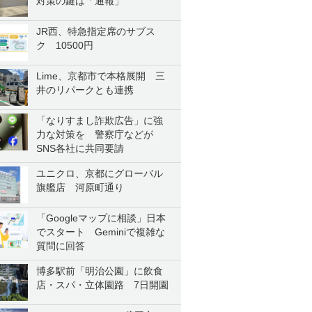
対策の鍵は「通報」
JR西、特急指定席のサブス
ク 10500円
Lime、京都市で本格展開 三
井のリパークとも連携
「なりすまし詐欺広告」に強
力な対策を 警察庁などが
SNS各社に共同要請
ユニクロ、京都にグローバル
旗艦店 河原町通り
「Googleマップに相談」日本
でスタート Geminiで複雑な
質問に回答
博多駅前「明治公園」に飲食
店・スパ・立体園路 7日開園