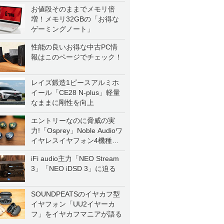
お値段そのままでメモリ倍
増！メモリ32GBの「お得な
ゲーミングノート」
性能の良いお得な中古PC情
報はこのページでチェック！
レイズ鍛造1ピースアルミホ
イール「CE28 N-plus」軽量
なままに剛性を向上
エントリーなのに脅威の実
力!「Osprey」Noble Audioワ
イヤレスイヤフォン4機種を
一気に聴く
iFi audio主力「NEO Stream
3」「NEO iDSD 3」に迫る
SOUNDPEATSのイヤカフ型
イヤフォン「UU2イヤーカ
フ」をイヤカフマニアが語る