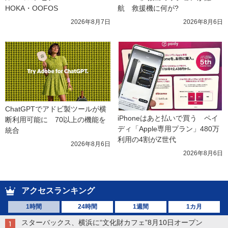
HOKA・OOFOS
航　救援機に何が?
2026年8月7日
2026年8月6日
ChatGPTでアドビ製ツールが横
iPhoneはあと払いで買う　ペイ
断利用可能に　70以上の機能を
ディ「Apple専用プラン」480万
統合
利用の4割がZ世代
2026年8月6日
2026年8月6日
アクセスランキング
1時間
24時間
1週間
1カ月
スターバックス、横浜に“文化財カフェ”8月10日オープン