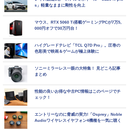
s」軽量なままに剛性を向上
マウス、RTX 5060 Ti搭載ゲーミングPCが7万5,
000円オフで30万円台！
ハイグレードテレビ「TCL Q7D Pro」。圧巻の
色彩美で映画＆ゲームが極上体験に
ソニーミラーレス一眼の大特集！ 見どころ記事
まとめ
性能の良いお得な中古PC情報はこのページでチ
ェック！
エントリーなのに脅威の実力!「Osprey」Noble 
Audioワイヤレスイヤフォン4機種を一気に聴く