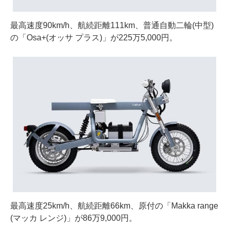
最高速度90km/h、航続距離111km、普通自動二輪(中型)
の「Osa+(オッサ プラス)」が225万5,000円。
最高速度25km/h、航続距離66km、原付の「Makka range
(マッカ レンジ)」が86万9,000円。