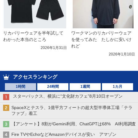
リカバリーウェアを半年試して
ワークマンのリカバリーウェア
わかった本当のところ
を使ってみた　たしかに安いけ
れど
2026年1月31日
2026年1月10日
アクセスランキング
1時間
24時間
1週間
1カ月
スターバックス、横浜に“文化財カフェ”8月10日オープン
SpaceXとテスラ、1億平方フィートの超大型半導体工場「テラ
ファブ」着工
【アンケート】8割がGemini利用、ChatGPTは68% AI利用調査
Fire TVやEchoなどAmazonデバイスが安い アマゾン