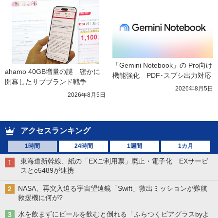
「Gemini Notebook」の Pro向け
ahamo 40GB増量の謎　密かに
機能強化　PDF･スプシ出力対応
開幕したサブブランド戦争
2026年8月5日
2026年8月5日
アクセスランキング
1時間
24時間
1週間
1カ月
東海道新幹線、紙の「EXご利用票」廃止・電子化 EXサービ
スとe5489が連携
NASA、再突入迫る宇宙望遠鏡「Swift」救出ミッションが難航
救援機に何が?
水を飲まずにビールを飲むと倒れる「ふらつくビアグラスbyよ