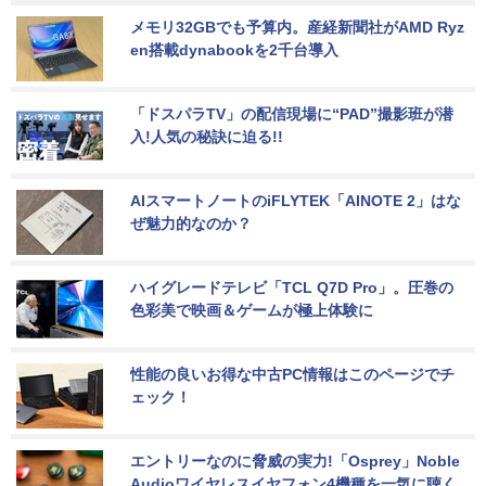
メモリ32GBでも予算内。産経新聞社がAMD Ryz
en搭載dynabookを2千台導入
「ドスパラTV」の配信現場に“PAD”撮影班が潜
入!人気の秘訣に迫る!!
AIスマートノートのiFLYTEK「AINOTE 2」はな
ぜ魅力的なのか？
ハイグレードテレビ「TCL Q7D Pro」。圧巻の
色彩美で映画＆ゲームが極上体験に
性能の良いお得な中古PC情報はこのページでチ
ェック！
エントリーなのに脅威の実力!「Osprey」Noble 
Audioワイヤレスイヤフォン4機種を一気に聴く