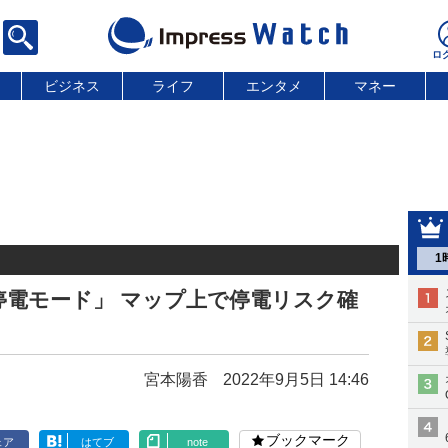
ビジネス
ライフ
エンタメ
マネー
1
停電モード」 マップ上で停電リスク確
宮本陽香
2022年9月5日 14:46
ブックマーク
ェア
はてブ
note