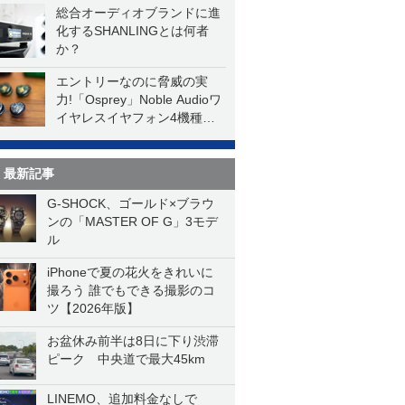
総合オーディオブランドに進
化するSHANLINGとは何者
か？
エントリーなのに脅威の実
力!「Osprey」Noble Audioワ
イヤレスイヤフォン4機種を
一気に聴く
最新記事
G-SHOCK、ゴールド×ブラウ
ンの「MASTER OF G」3モデ
ル
iPhoneで夏の花火をきれいに
撮ろう 誰でもできる撮影のコ
ツ【2026年版】
お盆休み前半は8日に下り渋滞
ピーク 中央道で最大45km
LINEMO、追加料金なしで