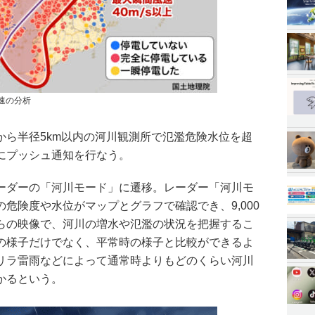
風速の分析
から半径5km以内の河川観測所で氾濫危険水位を超
にプッシュ通知を行なう。
ーダーの「河川モード」に遷移。レーダー「河川モ
危険度や水位がマップとグラフで確認でき、9,000
らの映像で、河川の増水や氾濫の状況を把握するこ
の様子だけでなく、平常時の様子と比較ができるよ
リラ雷雨などによって通常時よりもどのくらい河川
かるという。