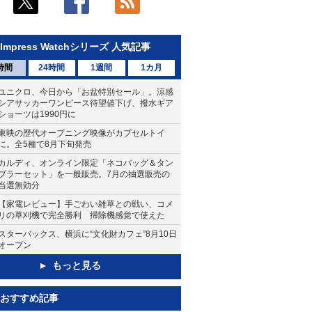
Impress Watchシリーズ 人気記事
時間
24時間
1週間
1カ月
ユニクロ、今日から「お盆特別セール」。涼感
シアサッカーワンピース待望値下げ、撥水ギア
ショーツは1990円に
東映の歴代オープニング映像がカプセルトイ
に。全5種で8月下旬発売
カルディ、オンライン限定「ネコバッグ＆タン
ブラーセット」を一般販売。7月の抽選販売の
当選無効分
【家電レビュー】手ごわい雑草との戦い、コメ
リの草刈機で完全勝利 掃除機感覚で使えた
スターバックス、横浜に“文化財カフェ”8月10日
オープン
もっと見る
おすすめ記事