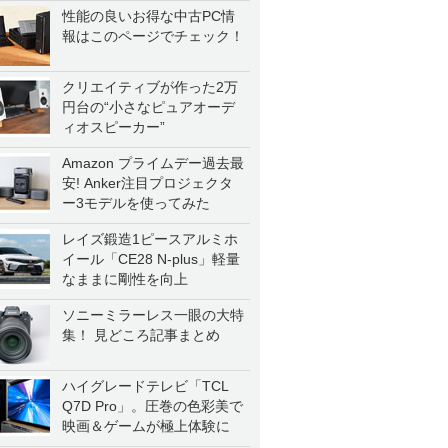
性能の良いお得な中古PC情
報はこのページでチェック！
クリエイティブが作った2万
円台の“小さなピュアオーデ
ィオスピーカー”
Amazon プライムデー過去最
安! Anker注目プロジェクタ
ー3モデルを使ってみた
レイズ鍛造1ピースアルミホ
イール「CE28 N-plus」軽量
なままに剛性を向上
ソニーミラーレス一眼の大特
集！ 見どころ記事まとめ
ハイグレードテレビ「TCL
Q7D Pro」。圧巻の色彩美で
映画＆ゲームが極上体験に