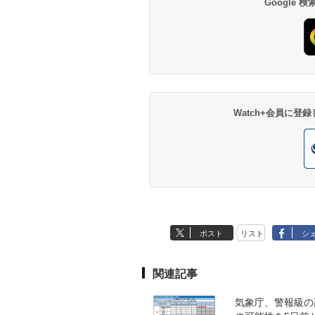
Google
Watch+会員に
ポスト
リスト
シ
関連記事
気象庁、警報級の