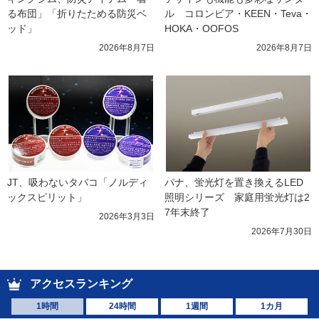
る布団」「折りたためる防災ベ
ル　コロンビア・KEEN・Teva・
ッド」
HOKA・OOFOS
2026年8月7日
2026年8月7日
JT、吸わないタバコ「ノルディ
パナ、蛍光灯を置き換えるLED
ックスピリット」
照明シリーズ　家庭用蛍光灯は2
7年末終了
2026年3月3日
2026年7月30日
アクセスランキング
1時間
24時間
1週間
1カ月