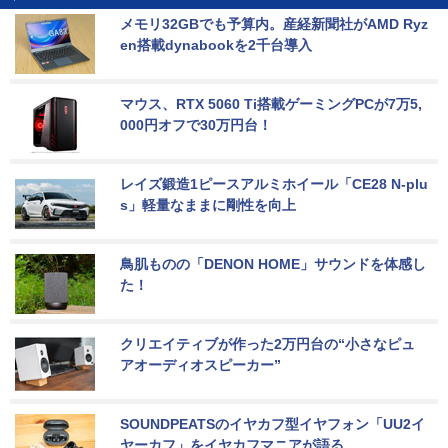
メモリ32GBでも予算内。産経新聞社がAMD Ryz
en搭載dynabookを2千台導入
マウス、RTX 5060 Ti搭載ゲーミングPCが7万5,
000円オフで30万円台！
レイズ鍛造1ピースアルミホイール「CE28 N-plu
s」軽量なままに剛性を向上
鳥肌ものの「DENON HOME」サウンドを体感し
た！
クリエイティブが作った2万円台の“小さなピュ
アオーディオスピーカー”
SOUNDPEATSのイヤカフ型イヤフォン「UU2イ
ヤーカフ」をイヤカフマニアが語る