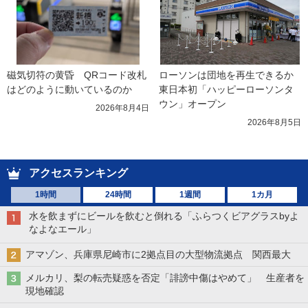
磁気切符の黄昏　QRコード改札
ローソンは団地を再生できるか 
はどのように動いているのか
東日本初「ハッピーローソンタ
ウン」オープン
2026年8月4日
2026年8月5日
アクセスランキング
1時間
24時間
1週間
1カ月
水を飲まずにビールを飲むと倒れる「ふらつくビアグラスbyよ
なよなエール」
アマゾン、兵庫県尼崎市に2拠点目の大型物流拠点 関西最大
メルカリ、梨の転売疑惑を否定「誹謗中傷はやめて」 生産者を
現地確認