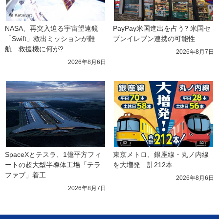
NASA、再突入迫る宇宙望遠鏡
PayPay米国進出を占う? 米国セ
「Swift」救出ミッションが難
ブンイレブン連携の可能性
航　救援機に何が?
2026年8月7日
2026年8月6日
SpaceXとテスラ、1億平方フィ
東京メトロ、銀座線・丸ノ内線
ートの超大型半導体工場「テラ
を大増発　計212本
ファブ」着工
2026年8月6日
2026年8月7日