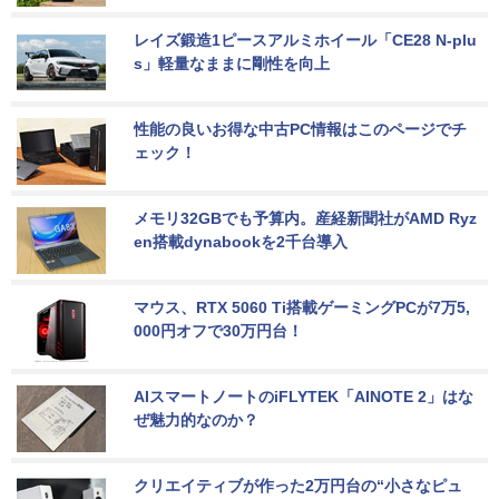
レイズ鍛造1ピースアルミホイール「CE28 N-plu
s」軽量なままに剛性を向上
性能の良いお得な中古PC情報はこのページでチ
ェック！
メモリ32GBでも予算内。産経新聞社がAMD Ryz
en搭載dynabookを2千台導入
マウス、RTX 5060 Ti搭載ゲーミングPCが7万5,
000円オフで30万円台！
AIスマートノートのiFLYTEK「AINOTE 2」はな
ぜ魅力的なのか？
クリエイティブが作った2万円台の“小さなピュ