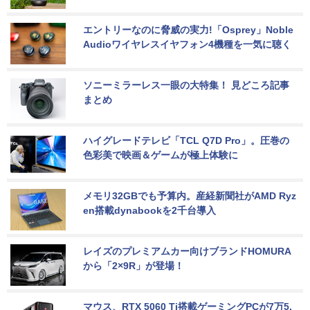
エントリーなのに脅威の実力!「Osprey」Noble 
Audioワイヤレスイヤフォン4機種を一気に聴く
ソニーミラーレス一眼の大特集！ 見どころ記事
まとめ
ハイグレードテレビ「TCL Q7D Pro」。圧巻の
色彩美で映画＆ゲームが極上体験に
メモリ32GBでも予算内。産経新聞社がAMD Ryz
en搭載dynabookを2千台導入
レイズのプレミアムカー向けブランドHOMURA
から「2×9R」が登場！
マウス、RTX 5060 Ti搭載ゲーミングPCが7万5,