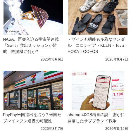
NASA、再突入迫る宇宙望遠鏡
デザインも機能も多彩なサンダ
「Swift」救出ミッションが難
ル　コロンビア・KEEN・Teva・
航　救援機に何が?
HOKA・OOFOS
2026年8月6日
2026年8月7日
PayPay米国進出を占う? 米国セ
ahamo 40GB増量の謎　密かに
ブンイレブン連携の可能性
開幕したサブブランド戦争
2026年8月7日
2026年8月5日