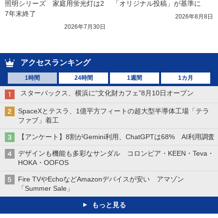
照明シリーズ　家庭用蛍光灯は2
「オリジナル投稿」が基準に
7年末終了
2026年8月8日
2026年7月30日
アクセスランキング
1時間
24時間
1週間
1カ月
スターバックス、横浜に“文化財カフェ”8月10日オープン
SpaceXとテスラ、1億平方フィートの超大型半導体工場「テラ
ファブ」着工
【アンケート】8割がGemini利用、ChatGPTは68% AI利用調査
デザインも機能も多彩なサンダル コロンビア・KEEN・Teva・
HOKA・OOFOS
Fire TVやEchoなどAmazonデバイスが安い アマゾン
「Summer Sale」
もっと見る