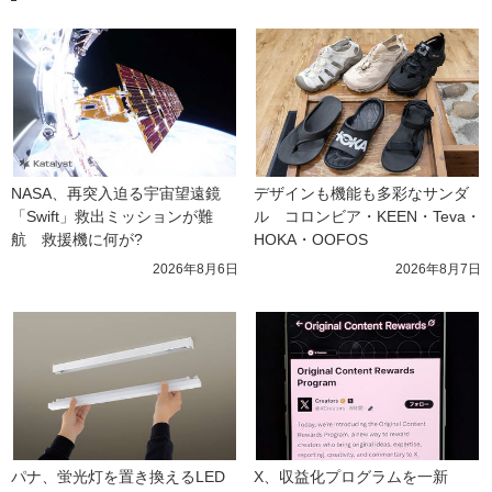
NASA、再突入迫る宇宙望遠鏡
デザインも機能も多彩なサンダ
「Swift」救出ミッションが難
ル　コロンビア・KEEN・Teva・
航　救援機に何が?
HOKA・OOFOS
2026年8月6日
2026年8月7日
パナ、蛍光灯を置き換えるLED
X、収益化プログラムを一新　