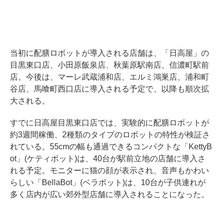
当初に配膳ロボットが導入される店舗は、「日高屋」の
目黒東口店、小田原飯泉店、秋葉原駅南店、信濃町駅前
店。今後は、マーレ武蔵浦和店、エルミ鴻巣店、浦和町
谷店、馬喰町西口店に導入される予定で、以降も順次拡
大される。
すでに日高屋目黒東口店では、実験的に配膳ロボットが
約3週間稼働、2種類のタイプのロボットの特性が検証さ
れている。55cmの幅も通過できるコンパクトな「KettyB
ot」(ケティボット)は、40台が駅前立地の店舗に導入さ
れる予定。モニターに猫の顔が表示され、音声もかわい
らしい「BellaBot」(ベラボット)は、10台が子供連れが
多く店内が広い郊外型店舗に導入されることになった。