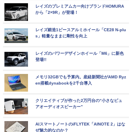
レイズのプレミアムカー向けブランドHOMURA
から「2×9R」が登場！
レイズ鍛造1ピースアルミホイール「CE28 N-plu
s」軽量なままに剛性を向上
レイズのパワーデザインホイール「M6」に新色
登場!!
メモリ32GBでも予算内。産経新聞社がAMD Ryz
en搭載dynabookを2千台導入
クリエイティブが作った2万円台の“小さなピュ
アオーディオスピーカー”
AIスマートノートのiFLYTEK「AINOTE 2」はな
ぜ魅力的なのか？