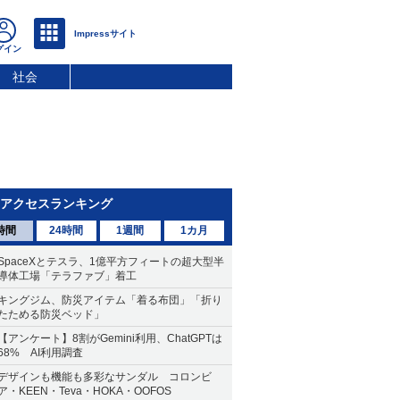
社会
アクセスランキング
時間
24時間
1週間
1カ月
SpaceXとテスラ、1億平方フィートの超大型半
導体工場「テラファブ」着工
キングジム、防災アイテム「着る布団」「折り
たためる防災ベッド」
【アンケート】8割がGemini利用、ChatGPTは
68% AI利用調査
デザインも機能も多彩なサンダル コロンビ
ア・KEEN・Teva・HOKA・OOFOS