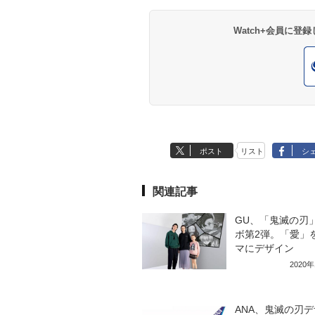
Watch+会員に
ポスト
リスト
シ
関連記事
GU、「鬼滅の刃
ボ第2弾。「愛」
マにデザイン
2020
ANA、鬼滅の刃