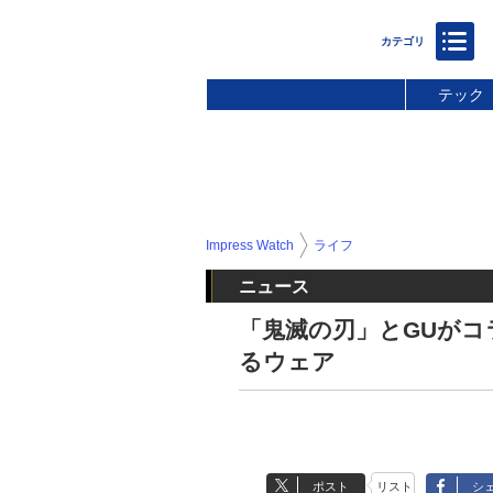
テック
Impress Watch
ライフ
ニュース
「鬼滅の刃」とGUが
るウェア
ポスト
リスト
シ