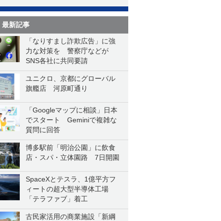
最新記事
「なりすまし詐欺広告」に強
力な対策を 警察庁などが
SNS各社に共同要請
ユニクロ、京都にグローバル
旗艦店 河原町通り
「Googleマップに相談」日本
でスタート Geminiで複雑な
質問に回答
博多駅前「明治公園」に飲食
店・スパ・立体園路 7日開園
SpaceXとテスラ、1億平方フ
ィートの超大型半導体工場
「テラファブ」着工
古民家活用の商業施設「新綱