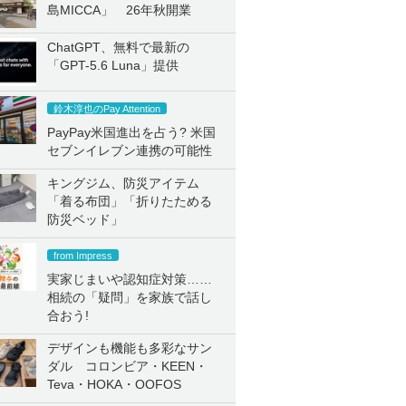
島MICCA」 26年秋開業
ChatGPT、無料で最新の
「GPT-5.6 Luna」提供
鈴木淳也のPay Attention
PayPay米国進出を占う? 米国
セブンイレブン連携の可能性
キングジム、防災アイテム
「着る布団」「折りたためる
防災ベッド」
from Impress
実家じまいや認知症対策……
相続の「疑問」を家族で話し
合おう!
デザインも機能も多彩なサン
ダル コロンビア・KEEN・
Teva・HOKA・OOFOS