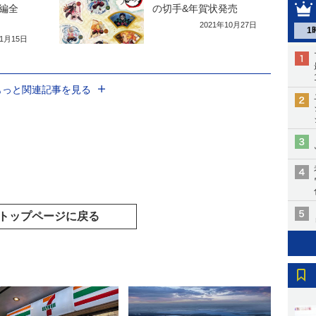
編全
の切手&年賀状発売
2021年10月27日
1
11月15日
もっと関連記事を見る
トップページに戻る