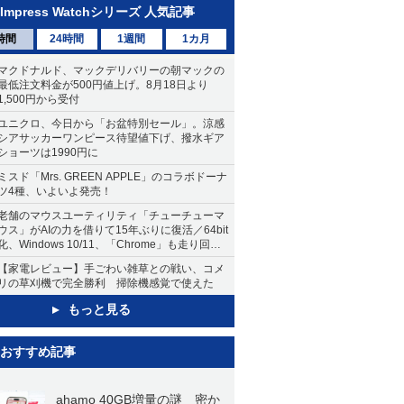
Impress Watchシリーズ 人気記事
時間
24時間
1週間
1カ月
マクドナルド、マックデリバリーの朝マックの
最低注文料金が500円値上げ。8月18日より
1,500円から受付
ユニクロ、今日から「お盆特別セール」。涼感
シアサッカーワンピース待望値下げ、撥水ギア
ショーツは1990円に
ミスド「Mrs. GREEN APPLE」のコラボドーナ
ツ4種、いよいよ発売！
老舗のマウスユーティリティ「チューチューマ
ウス」がAIの力を借りて15年ぶりに復活／64bit
化、Windows 10/11、「Chrome」も走り回
る。復活記念で2026年末まで500円
【家電レビュー】手ごわい雑草との戦い、コメ
リの草刈機で完全勝利 掃除機感覚で使えた
もっと見る
おすすめ記事
ahamo 40GB増量の謎 密か