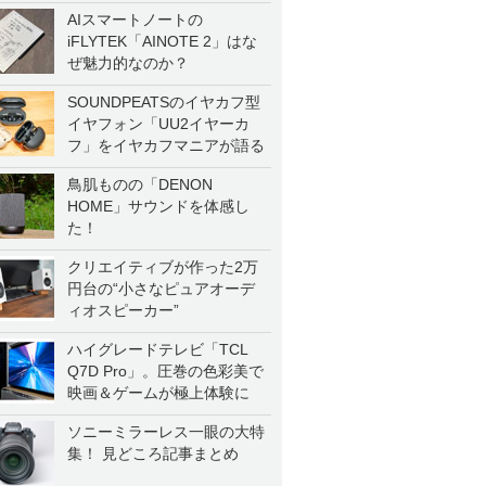
AIスマートノートの
iFLYTEK「AINOTE 2」はな
ぜ魅力的なのか？
SOUNDPEATSのイヤカフ型
イヤフォン「UU2イヤーカ
フ」をイヤカフマニアが語る
鳥肌ものの「DENON
HOME」サウンドを体感し
た！
クリエイティブが作った2万
円台の“小さなピュアオーデ
ィオスピーカー”
ハイグレードテレビ「TCL
Q7D Pro」。圧巻の色彩美で
映画＆ゲームが極上体験に
ソニーミラーレス一眼の大特
集！ 見どころ記事まとめ