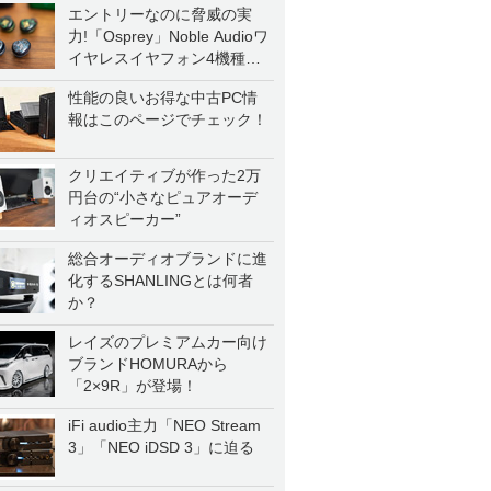
エントリーなのに脅威の実
力!「Osprey」Noble Audioワ
イヤレスイヤフォン4機種を
一気に聴く
性能の良いお得な中古PC情
報はこのページでチェック！
クリエイティブが作った2万
円台の“小さなピュアオーデ
ィオスピーカー”
総合オーディオブランドに進
化するSHANLINGとは何者
か？
レイズのプレミアムカー向け
ブランドHOMURAから
「2×9R」が登場！
iFi audio主力「NEO Stream
3」「NEO iDSD 3」に迫る