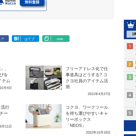
1
ェア
はてブ
note
K」、
フリーアドレス化で仕
びを
事道具はどうする? コ
イテム
クヨ社員のアイテム活
用
年10月4日
2021年4月27日
に流行
コクヨ、ワークツール
チー
を持ち運びやすいキャ
リーボックス
「NEOS」
年9月11日
2022年10月18日