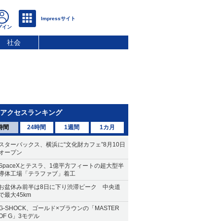
社会
アクセスランキング
時間
24時間
1週間
1カ月
スターバックス、横浜に“文化財カフェ”8月10日
オープン
SpaceXとテスラ、1億平方フィートの超大型半
導体工場「テラファブ」着工
お盆休み前半は8日に下り渋滞ピーク 中央道
で最大45km
G-SHOCK、ゴールド×ブラウンの「MASTER
OF G」3モデル