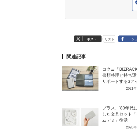
ポスト
リスト
シ
関連記事
コクヨ「BIZRAC
書類整理と持ち運
サポートする3ア
2021
プラス、'80年代
した文具セット「
ムデミ」復活
2020