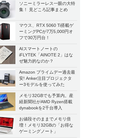
ソニーミラーレス一眼の大特
集！ 見どころ記事まとめ
マウス、RTX 5060 Ti搭載ゲ
ーミングPCが7万5,000円オ
フで30万円台！
AIスマートノートの
iFLYTEK「AINOTE 2」はな
ぜ魅力的なのか？
Amazon プライムデー過去最
安! Anker注目プロジェクタ
ー3モデルを使ってみた
メモリ32GBでも予算内。産
経新聞社がAMD Ryzen搭載
dynabookを2千台導入
お値段そのままでメモリ倍
増！メモリ32GBの「お得な
ゲーミングノート」