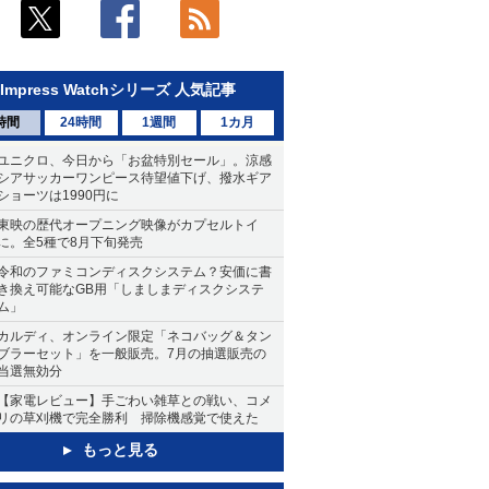
Impress Watchシリーズ 人気記事
時間
24時間
1週間
1カ月
ユニクロ、今日から「お盆特別セール」。涼感
シアサッカーワンピース待望値下げ、撥水ギア
ショーツは1990円に
東映の歴代オープニング映像がカプセルトイ
に。全5種で8月下旬発売
令和のファミコンディスクシステム？安価に書
き換え可能なGB用「しましまディスクシステ
ム」
カルディ、オンライン限定「ネコバッグ＆タン
ブラーセット」を一般販売。7月の抽選販売の
当選無効分
【家電レビュー】手ごわい雑草との戦い、コメ
リの草刈機で完全勝利 掃除機感覚で使えた
もっと見る