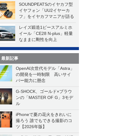
SOUNDPEATSのイヤカフ型
イヤフォン「UU2イヤーカ
フ」をイヤカフマニアが語る
レイズ鍛造1ピースアルミホ
イール「CE28 N-plus」軽量
なままに剛性を向上
最新記事
OpenAI次世代モデル「Astra」
の開発を一時制限 高いサイ
バー能力に懸念
G-SHOCK、ゴールド×ブラウ
ンの「MASTER OF G」3モデ
ル
iPhoneで夏の花火をきれいに
撮ろう 誰でもできる撮影のコ
ツ【2026年版】