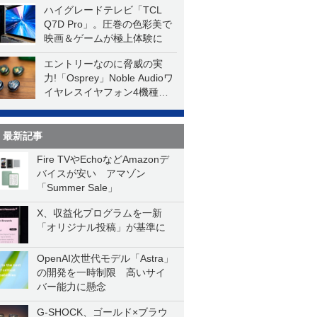
ハイグレードテレビ「TCL
Q7D Pro」。圧巻の色彩美で
映画＆ゲームが極上体験に
エントリーなのに脅威の実
力!「Osprey」Noble Audioワ
イヤレスイヤフォン4機種を
一気に聴く
最新記事
Fire TVやEchoなどAmazonデ
バイスが安い アマゾン
「Summer Sale」
X、収益化プログラムを一新
「オリジナル投稿」が基準に
OpenAI次世代モデル「Astra」
の開発を一時制限 高いサイ
バー能力に懸念
G-SHOCK、ゴールド×ブラウ