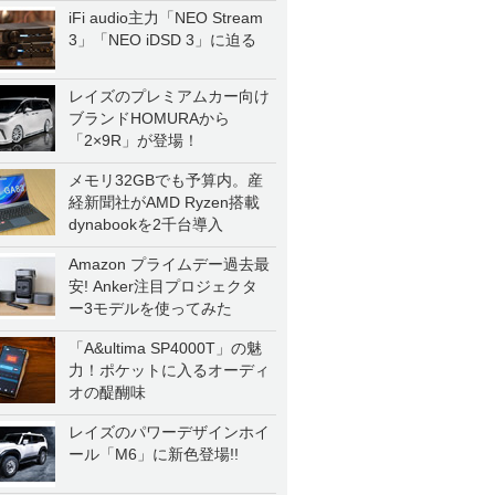
iFi audio主力「NEO Stream
3」「NEO iDSD 3」に迫る
レイズのプレミアムカー向け
ブランドHOMURAから
「2×9R」が登場！
メモリ32GBでも予算内。産
経新聞社がAMD Ryzen搭載
dynabookを2千台導入
Amazon プライムデー過去最
安! Anker注目プロジェクタ
ー3モデルを使ってみた
「A&ultima SP4000T」の魅
力！ポケットに入るオーディ
オの醍醐味
レイズのパワーデザインホイ
ール「M6」に新色登場!!