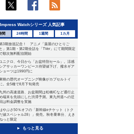
Impress Watchシリーズ 人気記事
時間
24時間
1週間
1カ月
第3期放送記念！ アニメ「薬屋のひとりご
と」第1期・第2期全話を「TVer」にて期間限定
で順次無料配信開始
ユニクロ、今日から「お盆特別セール」。涼感
シアサッカーワンピース待望値下げ、撥水ギア
ショーツは1990円に
東映の歴代オープニング映像がカプセルトイ
に。全5種で8月下旬発売
九州の高速道路、お盆期間は松橋ICなど通行止
め端末を先頭にした渋滞予測。東九州道への迂
回は料金調整を実施
はやぶさ50％オフの「新幹線eチケット（トク
だ値スペシャル28）」発売。秋冬乗車分、えき
ねっと限定
もっと見る