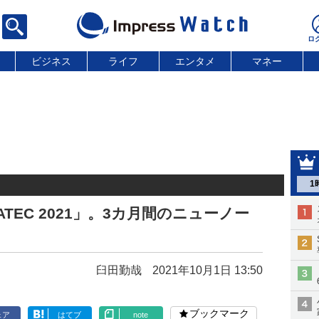
ビジネス
ライフ
エンタメ
マネー
1
TEC 2021」。3カ月間のニューノー
臼田勤哉
2021年10月1日 13:50
ブックマーク
ェア
はてブ
note