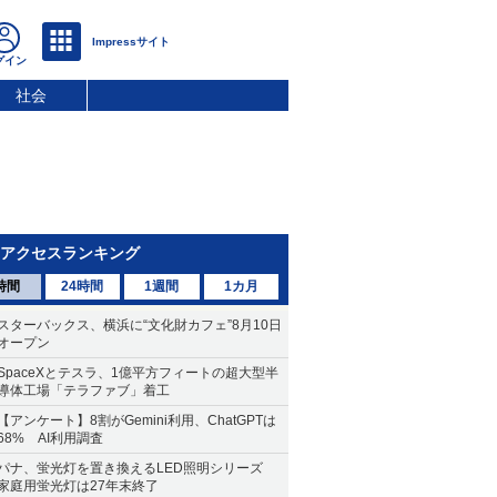
社会
アクセスランキング
時間
24時間
1週間
1カ月
スターバックス、横浜に“文化財カフェ”8月10日
オープン
SpaceXとテスラ、1億平方フィートの超大型半
導体工場「テラファブ」着工
【アンケート】8割がGemini利用、ChatGPTは
68% AI利用調査
パナ、蛍光灯を置き換えるLED照明シリーズ
家庭用蛍光灯は27年末終了