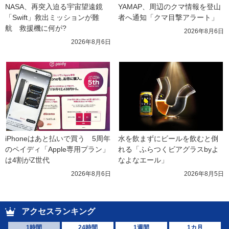
NASA、再突入迫る宇宙望遠鏡
YAMAP、周辺のクマ情報を登山
「Swift」救出ミッションが難
者へ通知「クマ目撃アラート」
航　救援機に何が?
2026年8月6日
2026年8月6日
iPhoneはあと払いで買う　5周年
水を飲まずにビールを飲むと倒
のペイディ「Apple専用プラン」
れる「ふらつくビアグラスbyよ
は4割がZ世代
なよなエール」
2026年8月6日
2026年8月5日
アクセスランキング
1時間
24時間
1週間
1カ月