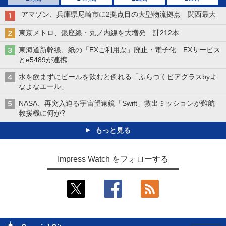
アマゾン、兵庫県尼崎市に2拠点目の大型物流拠点 関西最大
東京メトロ、銀座線・丸ノ内線を大増発 計212本
東海道新幹線、紙の「EXご利用票」廃止・電子化 EXサービス
とe5489が連携
水を飲まずにビールを飲むと倒れる「ふらつくビアグラスbyよ
なよなエール」
NASA、再突入迫る宇宙望遠鏡「Swift」救出ミッションが難航
救援機に何が?
もっと見る
Impress Watch をフォローする