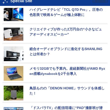
Special Site
ハイグレードテレビ「TCL Q7D Pro」。圧巻の
色彩美で映画＆ゲームが極上体験に
クリエイティブが作った2万円台の“小さなピュ
アオーディオスピーカー”
総合オーディオブランドに進化するSHANLING
とは何者か？
メモリ32GBでも予算内。産経新聞社がAMD Ryz
en搭載dynabookを2千台導入
鳥肌ものの「DENON HOME」サウンドを体感し
た！
「ドスパラTV」の配信現場に“PAD”撮影班が潜