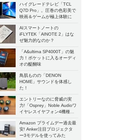
ハイグレードテレビ「TCL
Q7D Pro」。圧巻の色彩美で
映画＆ゲームが極上体験に
AIスマートノートの
iFLYTEK「AINOTE 2」はな
ぜ魅力的なのか？
「A&ultima SP4000T」の魅
力！ポケットに入るオーディ
オの醍醐味
鳥肌ものの「DENON
HOME」サウンドを体感し
た！
エントリーなのに脅威の実
力!「Osprey」Noble Audioワ
イヤレスイヤフォン4機種を
一気に聴く
Amazon プライムデー過去最
安! Anker注目プロジェクタ
ー3モデルを使ってみた