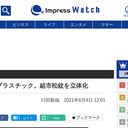
ビジネス
ライフ
エンタメ
マネー
1
生プラスチック。組市松紋を立体化
臼田勤哉
2021年6月4日 12:01
ブックマーク
ェア
はてブ
note