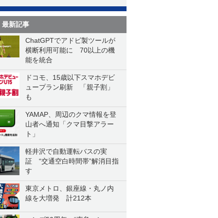
最新記事
ChatGPTでアドビ製ツールが
横断利用可能に 70以上の機
能を統合
ドコモ、15歳以下スマホデビ
ュープラン刷新 「親子割」
も
YAMAP、周辺のクマ情報を登
山者へ通知「クマ目撃アラー
ト」
軽井沢で自動運転バスの実
証 “交通空白時間帯”解消目指
す
東京メトロ、銀座線・丸ノ内
線を大増発 計212本