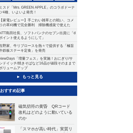
ミスド「Mrs. GREEN APPLE」のコラボドーナ
ツ4種、いよいよ発売！
【家電レビュー】手ごわい雑草との戦い、コメ
リの草刈機で完全勝利 掃除機感覚で使えた
NTT島田社長、ソフトバンクのセブン出資に「d
ポイント使えるようにして」
吉野家、牛リブロースを熱々で提供する「極旨
牛鉄板ステーキ定食」を発売
NewDays「増量フェス」を実施！おにぎり/サ
ンドイッチ/焼きそばなど16品が値段そのままで
ボリュームアップ
もっと見る
おすすめ記事
磁気切符の黄昏 QRコード
改札はどのように動いている
のか
「スマホが高い時代」実質リ