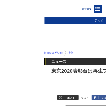
テック
Impress Watch
社会
ニュース
東京2020表彰台は再
ポスト
リスト
シ