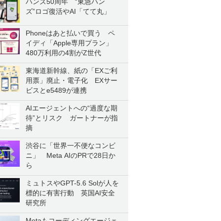
ハンズ50周年 “東急ハン
ズ”ロゴ復活やAI「てて丸」
Phoneはあと払いで買う ペ
イディ「Apple専用プラン」
480万利用の4割がZ世代
東海道新幹線、紙の「EXご利
用票」廃止・電子化 EXサー
ビスとe5489が連携
AIエージェントへの“過度な期
待”とリスク ガートナーが指
摘
渋谷に「世界一不便なコンビ
ニ」 Meta AIのPRで28日か
ら
ミュトスやGPT-5.6 Solが人を
標的に有害行動 英国AI安全
研究所
Metaもコーディングエージェ