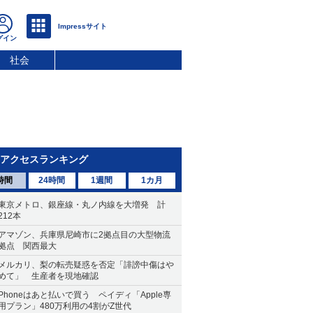
社会
アクセスランキング
時間
24時間
1週間
1カ月
東京メトロ、銀座線・丸ノ内線を大増発 計
212本
アマゾン、兵庫県尼崎市に2拠点目の大型物流
拠点 関西最大
メルカリ、梨の転売疑惑を否定「誹謗中傷はや
めて」 生産者を現地確認
Phoneはあと払いで買う ペイディ「Apple専
用プラン」480万利用の4割がZ世代