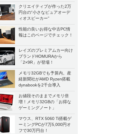
クリエイティブが作った2万
円台の“小さなピュアオーデ
ィオスピーカー”
性能の良いお得な中古PC情
報はこのページでチェック！
レイズのプレミアムカー向け
ブランドHOMURAから
「2×9R」が登場！
メモリ32GBでも予算内。産
経新聞社がAMD Ryzen搭載
dynabookを2千台導入
お値段そのままでメモリ倍
増！メモリ32GBの「お得な
ゲーミングノート」
マウス、RTX 5060 Ti搭載ゲ
ーミングPCが7万5,000円オ
フで30万円台！