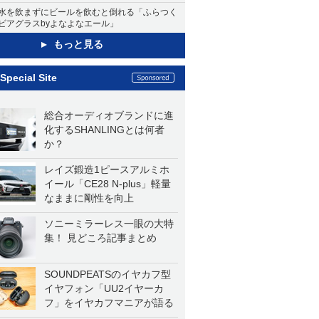
水を飲まずにビールを飲むと倒れる「ふらつく
ビアグラスbyよなよなエール」
もっと見る
Special Site
総合オーディオブランドに進
化するSHANLINGとは何者
か？
レイズ鍛造1ピースアルミホ
イール「CE28 N-plus」軽量
なままに剛性を向上
ソニーミラーレス一眼の大特
集！ 見どころ記事まとめ
SOUNDPEATSのイヤカフ型
イヤフォン「UU2イヤーカ
フ」をイヤカフマニアが語る