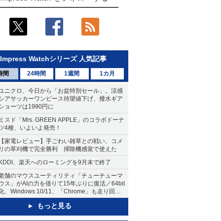
Impress Watchシリーズ 人気記事
時間
24時間
1週間
1カ月
ユニクロ、今日から「お盆特別セール」。涼感
シアサッカーワンピース待望値下げ、撥水ギア
ショーツは1990円に
ミスド「Mrs. GREEN APPLE」のコラボドーナ
ツ4種、いよいよ発売！
【家電レビュー】手ごわい雑草との戦い、コメ
リの草刈機で完全勝利 掃除機感覚で使えた
KDDI、楽天へのローミングを9月末で終了
老舗のマウスユーティリティ「チューチューマ
ウス」がAIの力を借りて15年ぶりに復活／64bit
化、Windows 10/11、「Chrome」も走り回
る。復活記念で2026年末まで500円
もっと見る