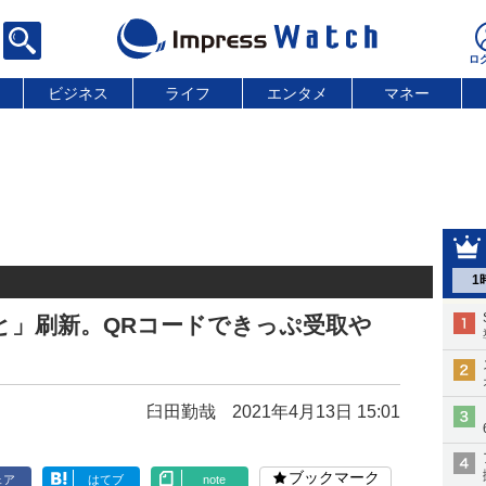
ビジネス
ライフ
エンタメ
マネー
1
と」刷新。QRコードできっぷ受取や
臼田勤哉
2021年4月13日 15:01
ブックマーク
ェア
はてブ
note