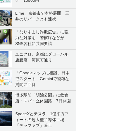
ク 10500円
Lime、京都市で本格展開 三
井のリパークとも連携
「なりすまし詐欺広告」に強
力な対策を 警察庁などが
SNS各社に共同要請
ユニクロ、京都にグローバル
旗艦店 河原町通り
「Googleマップに相談」日本
でスタート Geminiで複雑な
質問に回答
博多駅前「明治公園」に飲食
店・スパ・立体園路 7日開園
SpaceXとテスラ、1億平方フ
ィートの超大型半導体工場
「テラファブ」着工