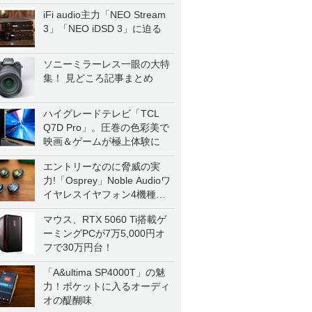
iFi audio主力「NEO Stream
3」「NEO iDSD 3」に迫る
ソニーミラーレス一眼の大特
集！ 見どころ記事まとめ
ハイグレードテレビ「TCL
Q7D Pro」。圧巻の色彩美で
映画＆ゲームが極上体験に
エントリーなのに脅威の実
力!「Osprey」Noble Audioワ
イヤレスイヤフォン4機種を
一気に聴く
マウス、RTX 5060 Ti搭載ゲ
ーミングPCが7万5,000円オ
フで30万円台！
「A&ultima SP4000T」の魅
力！ポケットに入るオーディ
オの醍醐味