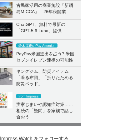
古民家活用の商業施設「新綱
島MICCA」 26年秋開業
ChatGPT、無料で最新の
「GPT-5.6 Luna」提供
鈴木淳也のPay Attention
PayPay米国進出を占う? 米国
セブンイレブン連携の可能性
キングジム、防災アイテム
「着る布団」「折りたためる
防災ベッド」
from Impress
実家じまいや認知症対策……
相続の「疑問」を家族で話し
合おう!
Impress Watch をフォローする