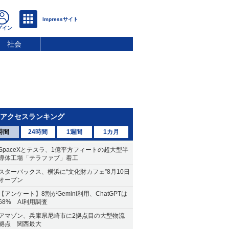
社会
アクセスランキング
時間
24時間
1週間
1カ月
SpaceXとテスラ、1億平方フィートの超大型半
導体工場「テラファブ」着工
スターバックス、横浜に“文化財カフェ”8月10日
オープン
【アンケート】8割がGemini利用、ChatGPTは
68% AI利用調査
アマゾン、兵庫県尼崎市に2拠点目の大型物流
拠点 関西最大