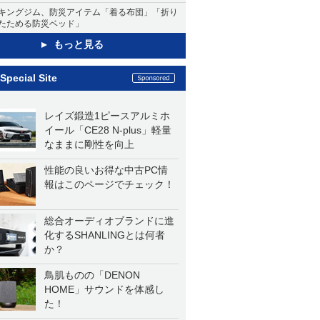
キングジム、防災アイテム「着る布団」「折り
たためる防災ベッド」
もっと見る
Special Site
レイズ鍛造1ピースアルミホ
イール「CE28 N-plus」軽量
なままに剛性を向上
性能の良いお得な中古PC情
報はこのページでチェック！
総合オーディオブランドに進
化するSHANLINGとは何者
か？
鳥肌ものの「DENON
HOME」サウンドを体感し
た！