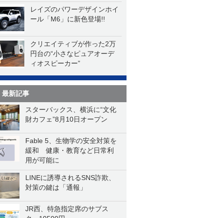
レイズのパワーデザインホイ
ール「M6」に新色登場!!
クリエイティブが作った2万
円台の“小さなピュアオーデ
ィオスピーカー”
最新記事
スターバックス、横浜に“文化
財カフェ”8月10日オープン
Fable 5、生物学の安全対策を
緩和 健康・教育など日常利
用が可能に
LINEに誘導されるSNS詐欺、
対策の鍵は「通報」
JR西、特急指定席のサブス