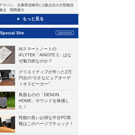
アマゾン、兵庫県尼崎市に2拠点目の大型物流
拠点 関西最大
もっと見る
Special Site
AIスマートノートの
iFLYTEK「AINOTE 2」はな
ぜ魅力的なのか？
クリエイティブが作った2万
円台の“小さなピュアオーデ
ィオスピーカー”
鳥肌ものの「DENON
HOME」サウンドを体感し
た！
性能の良いお得な中古PC情
報はこのページでチェック！