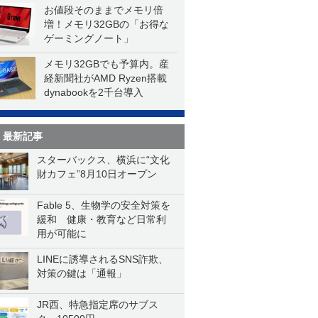
お値段そのままでメモリ倍
増！メモリ32GBの「お得な
ゲーミングノート」
メモリ32GBでも予算内。産
経新聞社がAMD Ryzen搭載
dynabookを2千台導入
最新記事
スターバックス、横浜に“文化
財カフェ”8月10日オープン
Fable 5、生物学の安全対策を
緩和 健康・教育など日常利
用が可能に
LINEに誘導されるSNS詐欺、
対策の鍵は「通報」
JR西、特急指定席のサブス