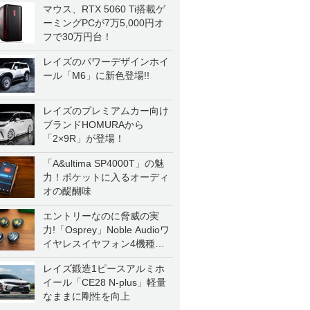
マウス、RTX 5060 Ti搭載ゲ
ーミングPCが7万5,000円オ
フで30万円台！
レイズのパワーデザインホイ
ール「M6」に新色登場!!
レイズのプレミアムカー向け
ブランドHOMURAから
「2×9R」が登場！
「A&ultima SP4000T」の魅
力！ポケットに入るオーディ
オの醍醐味
エントリーなのに脅威の実
力!「Osprey」Noble Audioワ
イヤレスイヤフォン4機種を
一気に聴く
レイズ鍛造1ピースアルミホ
イール「CE28 N-plus」軽量
なままに剛性を向上