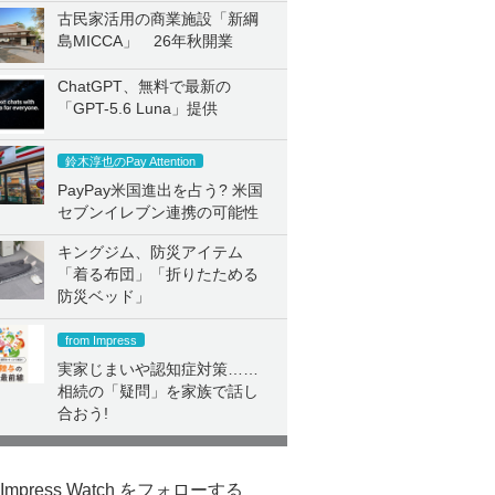
古民家活用の商業施設「新綱
島MICCA」 26年秋開業
ChatGPT、無料で最新の
「GPT-5.6 Luna」提供
鈴木淳也のPay Attention
PayPay米国進出を占う? 米国
セブンイレブン連携の可能性
キングジム、防災アイテム
「着る布団」「折りたためる
防災ベッド」
from Impress
実家じまいや認知症対策……
相続の「疑問」を家族で話し
合おう!
Impress Watch をフォローする