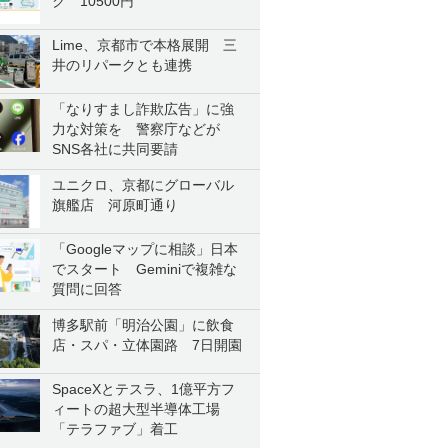
ク 10500円
Lime、京都市で本格展開 三
井のリパークとも連携
「なりすまし詐欺広告」に強
力な対策を 警察庁などが
SNS各社に共同要請
ユニクロ、京都にグローバル
旗艦店 河原町通り
「Googleマップに相談」日本
でスタート Geminiで複雑な
質問に回答
博多駅前「明治公園」に飲食
店・スパ・立体園路 7日開園
SpaceXとテスラ、1億平方フ
ィートの超大型半導体工場
「テラファブ」着工