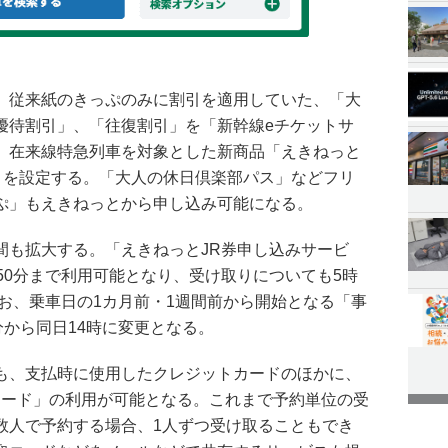
、従来紙のきっぷのみに割引を適用していた、「大
優待割引」、「往復割引」を「新幹線eチケットサ
、在来線特急列車を対象とした新商品「えきねっと
)」を設定する。「大人の休日倶楽部パス」などフリ
ぷ」もえきねっとから申し込み可能になる。
間も拡大する。「えきねっとJR券申し込みサービ
50分まで利用可能となり、受け取りについても5時
なお、乗車日の1カ月前・1週間前から開始となる「事
分から同日14時に変更となる。
も、支払時に使用したクレジットカードのほかに、
コード」の利用が可能となる。これまで予約単位の受
数人で予約する場合、1人ずつ受け取ることもでき