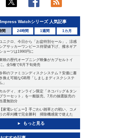
Impress Watchシリーズ 人気記事
時間
24時間
1週間
1カ月
ユニクロ、今日から「お盆特別セール」。涼感
シアサッカーワンピース待望値下げ、撥水ギア
ショーツは1990円に
東映の歴代オープニング映像がカプセルトイ
に。全5種で8月下旬発売
令和のファミコンディスクシステム？安価に書
き換え可能なGB用「しましまディスクシステ
ム」
カルディ、オンライン限定「ネコバッグ＆タン
ブラーセット」を一般販売。7月の抽選販売の
当選無効分
【家電レビュー】手ごわい雑草との戦い、コメ
リの草刈機で完全勝利 掃除機感覚で使えた
もっと見る
おすすめ記事