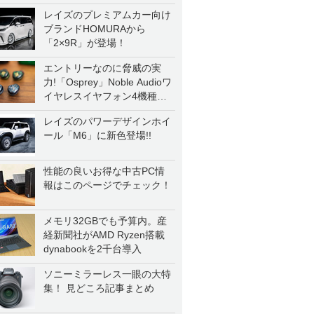
レイズのプレミアムカー向け
ブランドHOMURAから
「2×9R」が登場！
エントリーなのに脅威の実
力!「Osprey」Noble Audioワ
イヤレスイヤフォン4機種を
一気に聴く
レイズのパワーデザインホイ
ール「M6」に新色登場!!
性能の良いお得な中古PC情
報はこのページでチェック！
メモリ32GBでも予算内。産
経新聞社がAMD Ryzen搭載
dynabookを2千台導入
ソニーミラーレス一眼の大特
集！ 見どころ記事まとめ