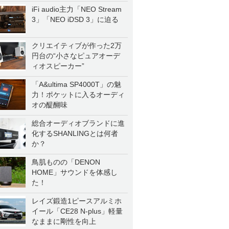
iFi audio主力「NEO Stream
3」「NEO iDSD 3」に迫る
クリエイティブが作った2万
円台の“小さなピュアオーデ
ィオスピーカー”
「A&ultima SP4000T」の魅
力！ポケットに入るオーディ
オの醍醐味
総合オーディオブランドに進
化するSHANLINGとは何者
か？
鳥肌ものの「DENON
HOME」サウンドを体感し
た！
レイズ鍛造1ピースアルミホ
イール「CE28 N-plus」軽量
なままに剛性を向上