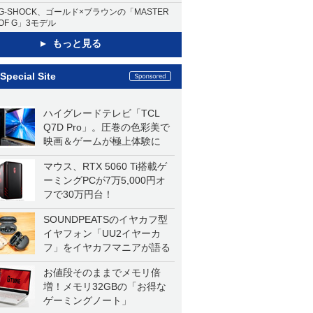
G-SHOCK、ゴールド×ブラウンの「MASTER
OF G」3モデル
もっと見る
Special Site
ハイグレードテレビ「TCL
Q7D Pro」。圧巻の色彩美で
映画＆ゲームが極上体験に
マウス、RTX 5060 Ti搭載ゲ
ーミングPCが7万5,000円オ
フで30万円台！
SOUNDPEATSのイヤカフ型
イヤフォン「UU2イヤーカ
フ」をイヤカフマニアが語る
お値段そのままでメモリ倍
増！メモリ32GBの「お得な
ゲーミングノート」