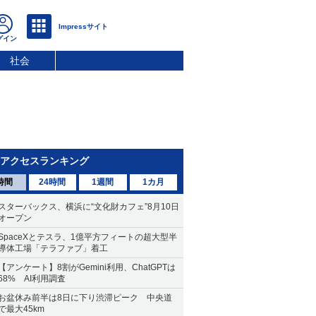
社会
アクセスランキング
時間
24時間
1週間
1カ月
スターバックス、横浜に“文化財カフェ”8月10日
オープン
SpaceXとテスラ、1億平方フィートの超大型半
導体工場「テラファブ」着工
【アンケート】8割がGemini利用、ChatGPTは
68% AI利用調査
お盆休み前半は8日に下り渋滞ピーク 中央道
で最大45km