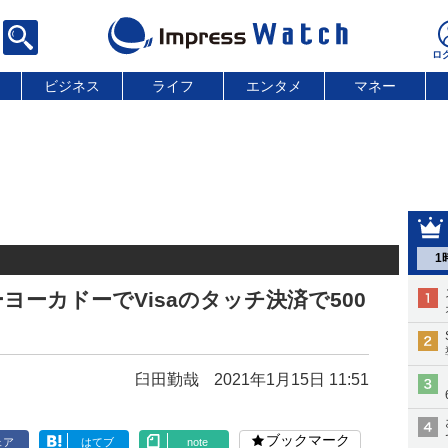
ビジネス
ライフ
エンタメ
マネー
1
ヨーカドーでVisaのタッチ決済で500
臼田勤哉
2021年1月15日 11:51
ブックマーク
ェア
はてブ
note