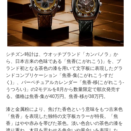
シチズン時計は、ウオッチブランド「カンパノラ」か
ら、日本古来の色味である「焦香(こがれこう)」を、ブ
ランド初となる茶色の漆を用いて文字板に表現したグラ
ンドコンプリケーション「焦香-集(こがれこう-すだ
く)」、パーペチュアルカレンダー「焦香-移(こがれこう-
うつろい)」の2モデルを8月から数量限定で順次発売す
る。価格は焦香-集が40万円。焦香-移が38万円。
漆と金属粉により、焦げた香色という意味をもつ古来色
「焦香」を表現した独特の文字板カラーが特長。「焦
香」はやや赤みを帯びた茶色。淡い色合いの茶色の漆を
塗り重ね、木目を思わせる色合いや風合いを表現した。