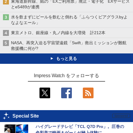
東海道新幹線、紙の「EXご利用票」廃止・電子化 EXサービス
とe5489が連携
水を飲まずにビールを飲むと倒れる「ふらつくビアグラスbyよ
なよなエール」
東京メトロ、銀座線・丸ノ内線を大増発 計212本
NASA、再突入迫る宇宙望遠鏡「Swift」救出ミッションが難航
救援機に何が?
もっと見る
Impress Watch をフォローする
Special Site
ハイグレードテレビ「TCL Q7D Pro」。圧巻の
色彩美で映画＆ゲームが極上体験に