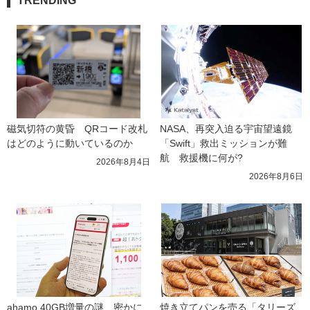
TRENDING
磁気切符の黄昏　QRコード改札
NASA、再突入迫る宇宙望遠鏡
はどのように動いているのか
「Swift」救出ミッションが難
航　救援機に何が?
2026年8月4日
2026年8月6日
ahamo 40GB増量の謎　密かに
焼き立てパンを売る「タリーズ 