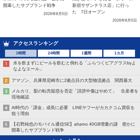
開幕したサブブランド戦争
新宿サザンテラス店」に行っ
た　7日オープン
2026年8月5日
2026年8月5日
アクセスランキング
1時間
24時間
1週間
1カ月
水を飲まずにビールを飲むと倒れる「ふらつくビアグラスbyよ
なよなエール」
アマゾン、兵庫県尼崎市に2拠点目の大型物流拠点 関西最大
メルカリ、梨の転売疑惑を否定「誹謗中傷はやめて」 生産者を
現地確認
AI時代の「課金」成長に必要 LINEヤフーがカカクコム買収を
狙う理由
【石野純也のモバイル通信SE】ahamo 40GB増量の謎 密かに
開幕したサブブランド戦争