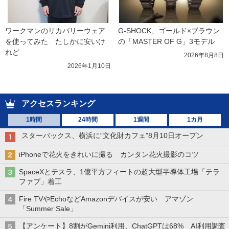
ワークマンのリカバリーウェア
G-SHOCK、ゴールド×ブラウン
を使ってみた　たしかに安いけ
の「MASTER OF G」3モデル
れど
2026年8月8日
2026年1月10日
アクセスランキング
1時間
24時間
1週間
1カ月
スターバックス、横浜に“文化財カフェ”8月10日オープン
iPhoneで花火をきれいに撮る カンタン花火撮影のコツ
SpaceXとテスラ、1億平方フィートの超大型半導体工場「テラ
ファブ」着工
Fire TVやEchoなどAmazonデバイスが安い アマゾン
「Summer Sale」
【アンケート】8割がGemini利用、ChatGPTは68% AI利用調査