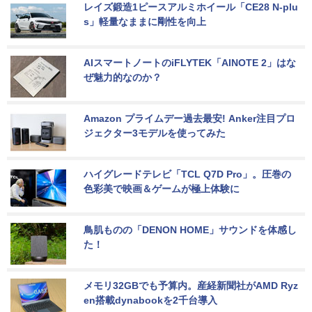
レイズ鍛造1ピースアルミホイール「CE28 N-plu
s」軽量なままに剛性を向上
AIスマートノートのiFLYTEK「AINOTE 2」はな
ぜ魅力的なのか？
Amazon プライムデー過去最安! Anker注目プロ
ジェクター3モデルを使ってみた
ハイグレードテレビ「TCL Q7D Pro」。圧巻の
色彩美で映画＆ゲームが極上体験に
鳥肌ものの「DENON HOME」サウンドを体感し
た！
メモリ32GBでも予算内。産経新聞社がAMD Ryz
en搭載dynabookを2千台導入