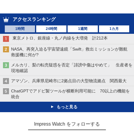
アクセスランキング
1時間
24時間
1週間
1カ月
東京メトロ、銀座線・丸ノ内線を大増発 計212本
NASA、再突入迫る宇宙望遠鏡「Swift」救出ミッションが難航
救援機に何が?
メルカリ、梨の転売疑惑を否定「誹謗中傷はやめて」 生産者を
現地確認
アマゾン、兵庫県尼崎市に2拠点目の大型物流拠点 関西最大
ChatGPTでアドビ製ツールが横断利用可能に 70以上の機能を
統合
もっと見る
Impress Watch をフォローする