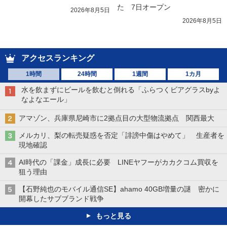
た　7日オープン
2026年8月5日
2026年8月5日
アクセスランキング
1時間
24時間
1週間
1カ月
水を飲まずにビールを飲むと倒れる「ふらつくビアグラスbyよ
なよなエール」
アマゾン、兵庫県尼崎市に2拠点目の大型物流拠点 関西最大
メルカリ、梨の転売疑惑を否定「誹謗中傷はやめて」 生産者を
現地確認
AI時代の「課金」成長に必要 LINEヤフーがカカクコム買収を
狙う理由
【石野純也のモバイル通信SE】ahamo 40GB増量の謎 密かに
開幕したサブブランド戦争
もっと見る