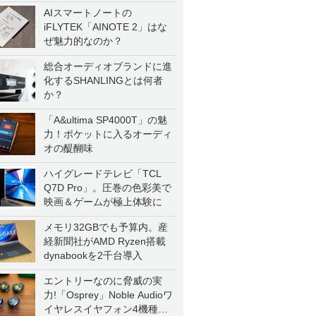
AIスマートノートの
iFLYTEK「AINOTE 2」はな
ぜ魅力的なのか？
総合オーディオブランドに進
化するSHANLINGとは何者
か？
「A&ultima SP4000T」の魅
力！ポケットに入るオーディ
オの醍醐味
ハイグレードテレビ「TCL
Q7D Pro」。圧巻の色彩美で
映画＆ゲームが極上体験に
メモリ32GBでも予算内。産
経新聞社がAMD Ryzen搭載
dynabookを2千台導入
エントリーなのに脅威の実
力!「Osprey」Noble Audioワ
イヤレスイヤフォン4機種を