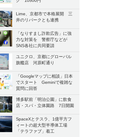
ク 10500円
Lime、京都市で本格展開 三
井のリパークとも連携
「なりすまし詐欺広告」に強
力な対策を 警察庁などが
SNS各社に共同要請
ユニクロ、京都にグローバル
旗艦店 河原町通り
「Googleマップに相談」日本
でスタート Geminiで複雑な
質問に回答
博多駅前「明治公園」に飲食
店・スパ・立体園路 7日開園
SpaceXとテスラ、1億平方フ
ィートの超大型半導体工場
「テラファブ」着工