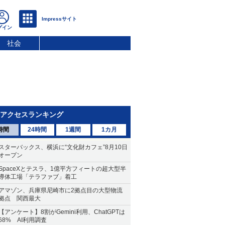
社会
アクセスランキング
時間
24時間
1週間
1カ月
スターバックス、横浜に“文化財カフェ”8月10日
オープン
SpaceXとテスラ、1億平方フィートの超大型半
導体工場「テラファブ」着工
アマゾン、兵庫県尼崎市に2拠点目の大型物流
拠点 関西最大
【アンケート】8割がGemini利用、ChatGPTは
68% AI利用調査