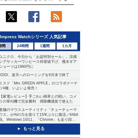
Impress Watchシリーズ 人気記事
時間
24時間
1週間
1カ月
ユニクロ、今日から「お盆特別セール」。涼感
シアサッカーワンピース待望値下げ、撥水ギア
ショーツは1990円に
KDDI、楽天へのローミングを9月末で終了
ミスド「Mrs. GREEN APPLE」のコラボドーナ
ツ4種、いよいよ発売！
【家電レビュー】手ごわい雑草との戦い、コメ
リの草刈機で完全勝利 掃除機感覚で使えた
老舗のマウスユーティリティ「チューチューマ
ウス」がAIの力を借りて15年ぶりに復活／64bit
化、Windows 10/11、「Chrome」も走り回
る。復活記念で2026年末まで500円
もっと見る