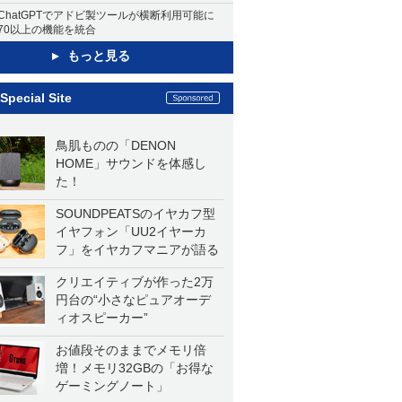
ChatGPTでアドビ製ツールが横断利用可能に
70以上の機能を統合
もっと見る
Special Site
鳥肌ものの「DENON
HOME」サウンドを体感し
た！
SOUNDPEATSのイヤカフ型
イヤフォン「UU2イヤーカ
フ」をイヤカフマニアが語る
クリエイティブが作った2万
円台の“小さなピュアオーデ
ィオスピーカー”
お値段そのままでメモリ倍
増！メモリ32GBの「お得な
ゲーミングノート」