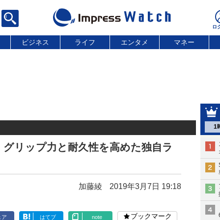
ビジネス
ライフ
エンタメ
マネー
1
、グリップ力と耐久性を高めた独自ラ
加藤綾
2019年3月7日 19:18
ブックマーク
ェア
はてブ
note