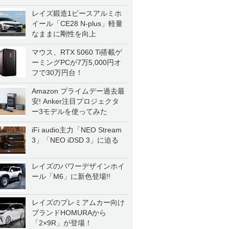
一気に聴く
レイズ鍛造1ピースアルミホ
イール「CE28 N-plus」軽量
なままに剛性を向上
マウス、RTX 5060 Ti搭載ゲ
ーミングPCが7万5,000円オ
フで30万円台！
Amazon プライムデー過去最
安! Anker注目プロジェクタ
ー3モデルを使ってみた
iFi audio主力「NEO Stream
3」「NEO iDSD 3」に迫る
レイズのパワーデザインホイ
ール「M6」に新色登場!!
レイズのプレミアムカー向け
ブランドHOMURAから
「2×9R」が登場！