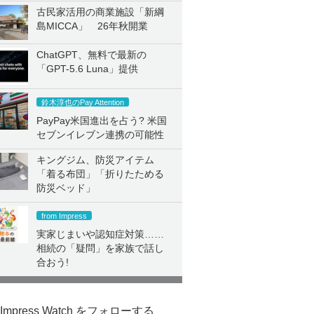
古民家活用の商業施設「新綱
島MICCA」 26年秋開業
ChatGPT、無料で最新の
「GPT-5.6 Luna」提供
鈴木淳也のPay Attention
PayPay米国進出を占う? 米国
セブンイレブン連携の可能性
キングジム、防災アイテム
「着る布団」「折りたためる
防災ベッド」
from Impress
実家じまいや認知症対策……
相続の「疑問」を家族で話し
合おう!
Impress Watch をフォローする