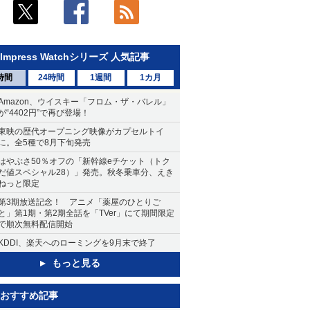
Impress Watchシリーズ 人気記事
時間
24時間
1週間
1カ月
Amazon、ウイスキー「フロム・ザ・バレル」
が“4402円”で再び登場！
東映の歴代オープニング映像がカプセルトイ
に。全5種で8月下旬発売
はやぶさ50％オフの「新幹線eチケット（トク
だ値スペシャル28）」発売。秋冬乗車分、えき
ねっと限定
第3期放送記念！ アニメ「薬屋のひとりご
と」第1期・第2期全話を「TVer」にて期間限定
で順次無料配信開始
KDDI、楽天へのローミングを9月末で終了
もっと見る
おすすめ記事