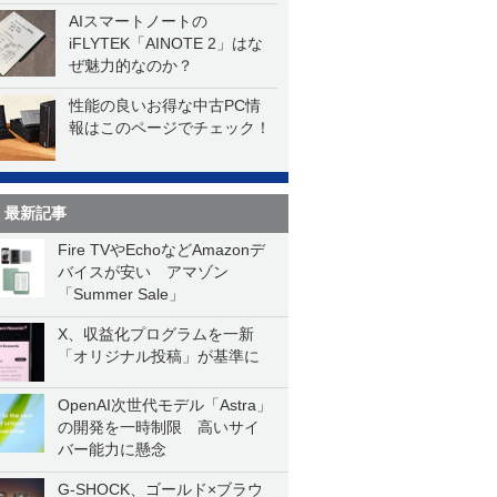
AIスマートノートの
iFLYTEK「AINOTE 2」はな
ぜ魅力的なのか？
性能の良いお得な中古PC情
報はこのページでチェック！
最新記事
Fire TVやEchoなどAmazonデ
バイスが安い アマゾン
「Summer Sale」
X、収益化プログラムを一新
「オリジナル投稿」が基準に
OpenAI次世代モデル「Astra」
の開発を一時制限 高いサイ
バー能力に懸念
G-SHOCK、ゴールド×ブラウ