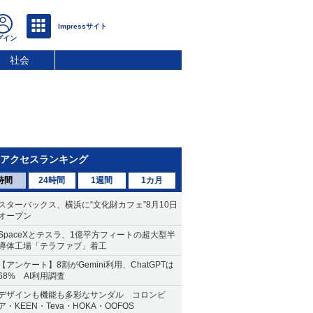
社会
アクセスランキング
時間
24時間
1週間
1カ月
スターバックス、横浜に“文化財カフェ”8月10日
オープン
SpaceXとテスラ、1億平方フィートの超大型半
導体工場「テラファブ」着工
【アンケート】8割がGemini利用、ChatGPTは
68% AI利用調査
デザインも機能も多彩なサンダル コロンビ
ア・KEEN・Teva・HOKA・OOFOS