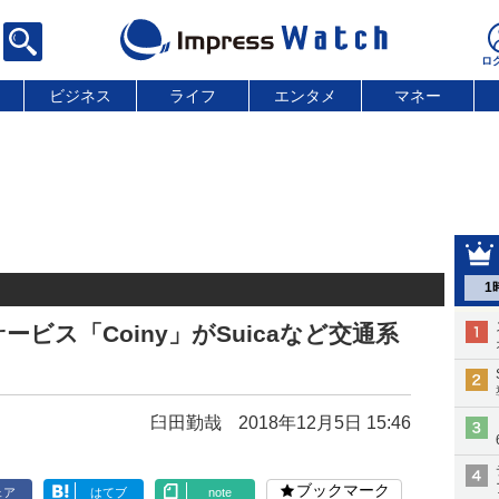
ビジネス
ライフ
エンタメ
マネー
1
ビス「Coiny」がSuicaなど交通系
臼田勤哉
2018年12月5日 15:46
ブックマーク
ェア
はてブ
note