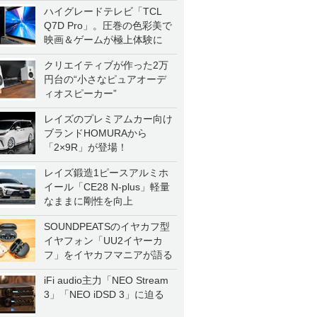
ハイグレードテレビ「TCL
Q7D Pro」。圧巻の色彩美で
映画＆ゲームが極上体験に
クリエイティブが作った2万
円台の“小さなピュアオーデ
ィオスピーカー”
レイズのプレミアムカー向け
ブランドHOMURAから
「2×9R」が登場！
レイズ鍛造1ピースアルミホ
イール「CE28 N-plus」軽量
なままに剛性を向上
SOUNDPEATSのイヤカフ型
イヤフォン「UU2イヤーカ
フ」をイヤカフマニアが語る
iFi audio主力「NEO Stream
3」「NEO iDSD 3」に迫る