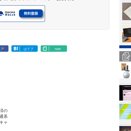
ェア
はてブ
note
済の
通系
料キャ