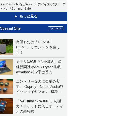
Fire TVやEchoなどAmazonデバイスが安い ア
マゾン「Summer Sale」
もっと見る
Special Site
鳥肌ものの「DENON
HOME」サウンドを体感し
た！
メモリ32GBでも予算内。産
経新聞社がAMD Ryzen搭載
dynabookを2千台導入
エントリーなのに脅威の実
力!「Osprey」Noble Audioワ
イヤレスイヤフォン4機種を
一気に聴く
「A&ultima SP4000T」の魅
力！ポケットに入るオーディ
オの醍醐味