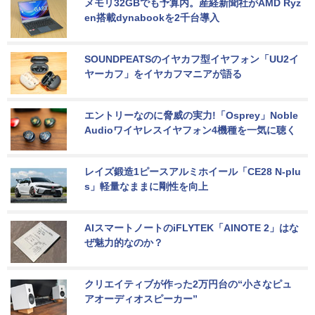
メモリ32GBでも予算内。産経新聞社がAMD Ryz
en搭載dynabookを2千台導入
SOUNDPEATSのイヤカフ型イヤフォン「UU2イ
ヤーカフ」をイヤカフマニアが語る
エントリーなのに脅威の実力!「Osprey」Noble 
Audioワイヤレスイヤフォン4機種を一気に聴く
レイズ鍛造1ピースアルミホイール「CE28 N-plu
s」軽量なままに剛性を向上
AIスマートノートのiFLYTEK「AINOTE 2」はな
ぜ魅力的なのか？
クリエイティブが作った2万円台の“小さなピュ
アオーディオスピーカー”