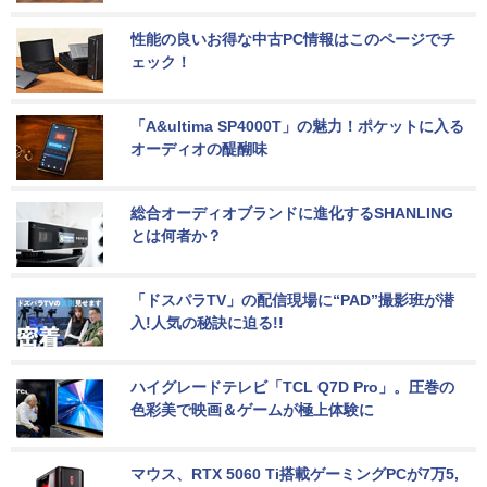
性能の良いお得な中古PC情報はこのページでチ
ェック！
「A&ultima SP4000T」の魅力！ポケットに入る
オーディオの醍醐味
総合オーディオブランドに進化するSHANLING
とは何者か？
「ドスパラTV」の配信現場に“PAD”撮影班が潜
入!人気の秘訣に迫る!!
ハイグレードテレビ「TCL Q7D Pro」。圧巻の
色彩美で映画＆ゲームが極上体験に
マウス、RTX 5060 Ti搭載ゲーミングPCが7万5,