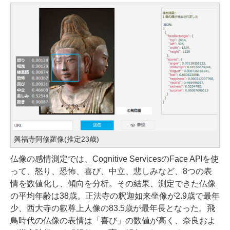
興福寺阿修羅像(推定23歳)
仏像の感情測定では、Cognitive ServicesのFace APIを使
って、怒り、恐怖、喜び、中立、悲しみなど、8つの表
情を数値化し、傾向を分析。その結果、測定できた仏像
の平均年齢は38歳。正法寺の釈迦如来坐像が2.9歳で最年
少、西大寺の叡尊上人像の83.5歳が最年長となった。飛
鳥時代の仏像の表情は「喜び」の数値が高く、奈良およ