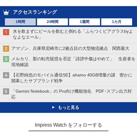
アクセスランキング
1時間
24時間
1週間
1カ月
水を飲まずにビールを飲むと倒れる「ふらつくビアグラスbyよ
なよなエール」
アマゾン、兵庫県尼崎市に2拠点目の大型物流拠点 関西最大
メルカリ、梨の転売疑惑を否定「誹謗中傷はやめて」 生産者を
現地確認
【石野純也のモバイル通信SE】ahamo 40GB増量の謎 密かに
開幕したサブブランド戦争
「Gemini Notebook」の Pro向け機能強化 PDF･スプシ出力対
応
もっと見る
Impress Watch をフォローする