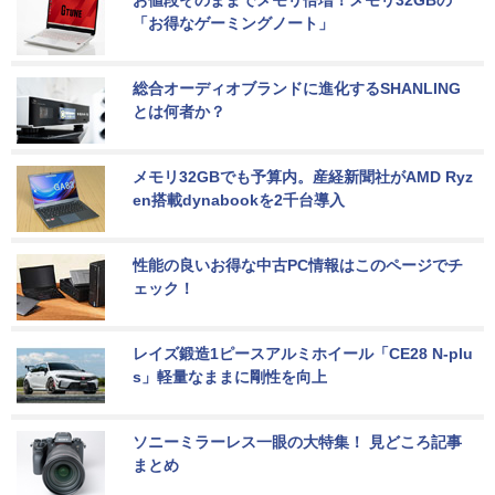
「お得なゲーミングノート」
総合オーディオブランドに進化するSHANLING
とは何者か？
メモリ32GBでも予算内。産経新聞社がAMD Ryz
en搭載dynabookを2千台導入
性能の良いお得な中古PC情報はこのページでチ
ェック！
レイズ鍛造1ピースアルミホイール「CE28 N-plu
s」軽量なままに剛性を向上
ソニーミラーレス一眼の大特集！ 見どころ記事
まとめ