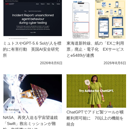
ミュトスやGPT-5.6 Solが人を標
東海道新幹線、紙の「EXご利用
的に有害行動　英国AI安全研究
票」廃止・電子化　EXサービス
所
とe5489が連携
2026年8月6日
2026年8月6日
ChatGPTでアドビ製ツールが横
NASA、再突入迫る宇宙望遠鏡
断利用可能に　70以上の機能を
「Swift」救出ミッションが難
統合