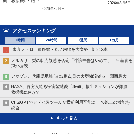
航　救援機に何が?
2026年8月6日
2026年8月6日
アクセスランキング
1時間
24時間
1週間
1カ月
東京メトロ、銀座線・丸ノ内線を大増発 計212本
メルカリ、梨の転売疑惑を否定「誹謗中傷はやめて」 生産者を
現地確認
アマゾン、兵庫県尼崎市に2拠点目の大型物流拠点 関西最大
NASA、再突入迫る宇宙望遠鏡「Swift」救出ミッションが難航
救援機に何が?
ChatGPTでアドビ製ツールが横断利用可能に 70以上の機能を
統合
もっと見る