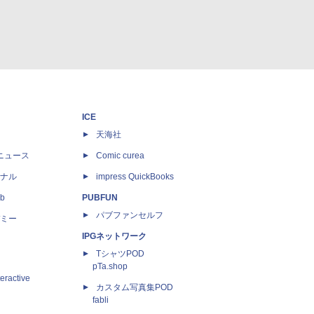
ICE
天海社
ニュース
Comic curea
ナル
impress QuickBooks
b
PUBFUN
パブファンセルフ
ミー
IPGネットワーク
TシャツPOD
pTa.shop
eractive
カスタム写真集POD
fabli