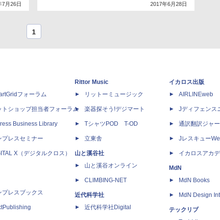
年7月26日
2017年6月28日
1
Rittor Music
イカロス出版
artGridフォーラム
リットーミュージック
AIRLINEweb
ットショップ担当者フォーラム
楽器探そう!デジマート
Jディフェンス
ress Business Library
TシャツPOD T-OD
通訳翻訳ジャー
ンプレスセミナー
立東舎
JレスキューWe
GITAL X（デジタルクロス）
山と溪谷社
イカロスアカデ
山と溪谷オンライン
MdN
CLIMBING-NET
MdN Books
ンプレスブックス
近代科学社
MdN Design Int
tPublishing
近代科学社Digital
テックリブ