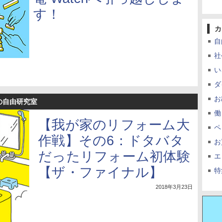
す！
カ
自
社
い
ダ
お
らの自由研究室
働
【我が家のリフォーム大
ペ
作戦】その6：ドタバタ
お
だったリフォーム初体験
エ
【ザ・ファイナル】
特
2018年3月23日