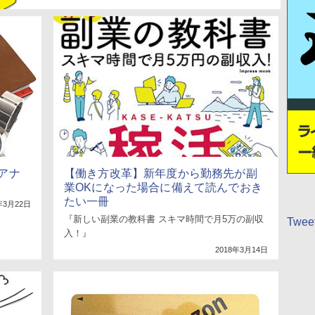
アナ
【働き方改革】新年度から勤務先が副
業OKになった場合に備えて読んでおき
たい一冊
年3月22日
『新しい副業の教科書 スキマ時間で月5万の副収
Tweet
入！』
2018年3月14日