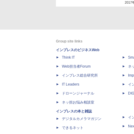
2017
Group site links
インプレスのビジネスWeb
Think IT
Sm
Web担当者Forum
ネ
インプレス総合研究所
Imp
IT Leaders
イ
ドローンジャーナル
DI
ネッ担お悩み相談室
インプレスの本と雑誌
イ
デジタルカメラマガジン
Nex
できるネット