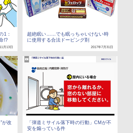
の1：
超絶眠い……でも眠っちゃいけない時
!?
に使用する合法ドーピング剤
11月13日
2017年7月31日
”が改
「弾道ミサイル落下時の行動」CMが不
安を煽っている件